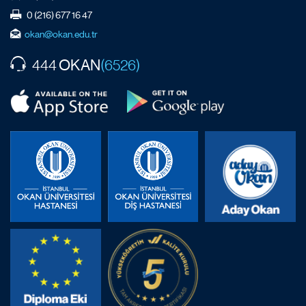
0 (216) 677 16 47
okan@okan.edu.tr
OKAN
444
(6526)