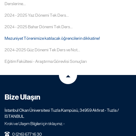
Derslerine...
2024 - 2025 Yaz Dönemi Tek Ders...
2024 - 2025 Bahar Dönemi Tek Ders...
Mezuniyet Törenimize katılacak öğrencilerin dikkatine!
2024-2025 Güz Dönemi Tek Ders ve Not...
Eğitim Fakültesi - Araştırma Görevlisi Sonuçları
Bize Ulaşın
İstanbul Okan Üniversitesi Tuzla Kampüsü, 34959 Akfırat - Tuzla /
İSTANBUL
Kroki ve Ulaşım Bilgileri için tıklayınız. ›
0 (216) 677 16 30