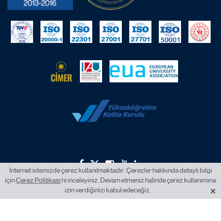
İnternet sitemizde çerez kullanılmaktadır. Çerezler hakkında detaylı bilgi
için
Çerez Politikası
’nı inceleyiniz. Devam etmeniz halinde çerez kullanımına
2026 © İstanbul Okan Üniversitesi.
×
izin verdiğinizi kabul edeceğiz.