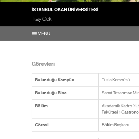
İSTANBUL OKAN ÜNIVERSITESI
İlkay Gök
MENU
Görevleri
Bulunduğu Kampüs
Tuzla Kampüsü
Bulunduğu Bina
Sanat Tasarım ve Mim
Bölüm
Akademik Kadro
U
Fakültesi
Gastronom
Görevi
Bölüm Başkanı