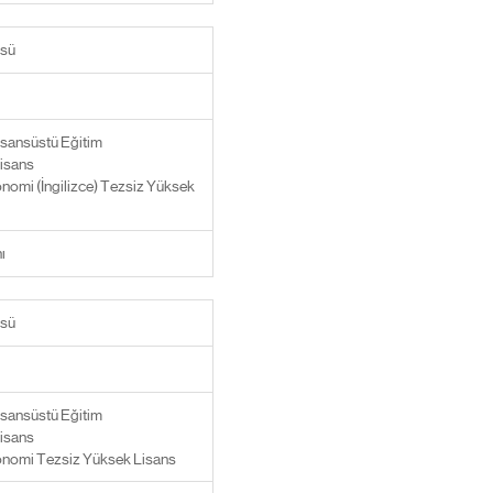
sü
isansüstü Eğitim
isans
nomi (İngilizce) Tezsiz Yüksek
ı
sü
isansüstü Eğitim
isans
nomi Tezsiz Yüksek Lisans