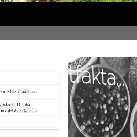
arlık Fakültesi Binası
ygulamalı Bilimler
i ve Mutfak Sanatları