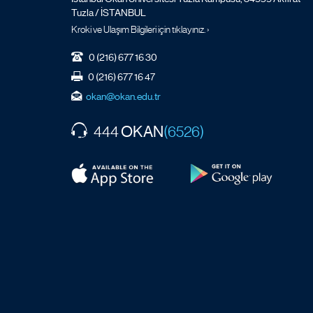
Tuzla / İSTANBUL
Kroki ve Ulaşım Bilgileri için tıklayınız. ›
0 (216) 677 16 30
0 (216) 677 16 47
okan@okan.edu.tr
OKAN
444
(6526)