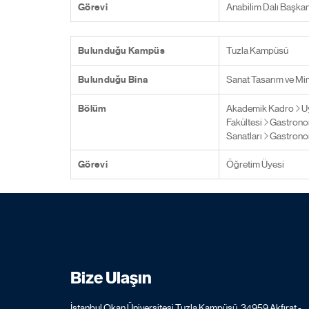
Görevi
Anabilim Dalı Başkan
Bulunduğu Kampüs
Tuzla Kampüsü
Bulunduğu Bina
Sanat Tasarım ve Mim
Bölüm
Akademik Kadro
U
Fakültesi
Gastrono
Sanatları
Gastronom
Görevi
Öğretim Üyesi
Bize Ulaşın
İstanbul Okan Üniversitesi Tuzla Kampüsü, 34959 Akfırat -