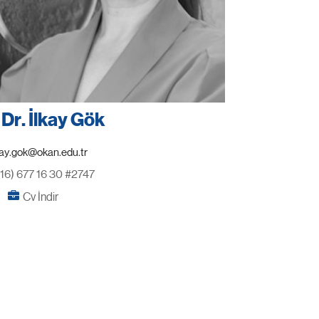
 Dr. İlkay Gök
216) 677 16 30 #2747
Cv İndir