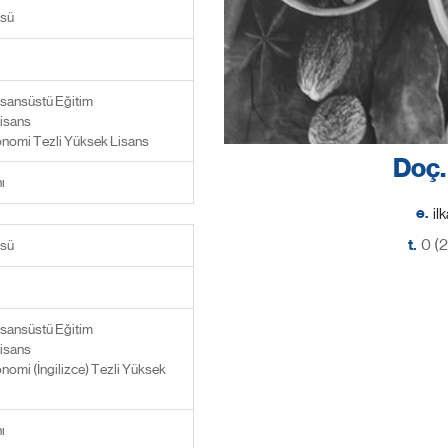
sü
isansüstü Eğitim
isans
nomi Tezli Yüksek Lisans
Doç.
ı
e.
t.
0 (
sü
isansüstü Eğitim
isans
nomi (İngilizce) Tezli Yüksek
ı