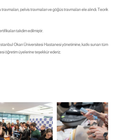
avmaları, pelvis travmaları ve göğüs travmaları ele alındı. Teorik
fikaları takdim edilmiştir.
 İstanbul Okan Üniversitesi Hastanesi yönetimine, katkı sunan tüm
esi öğretim üyelerine teşekkür ederiz.