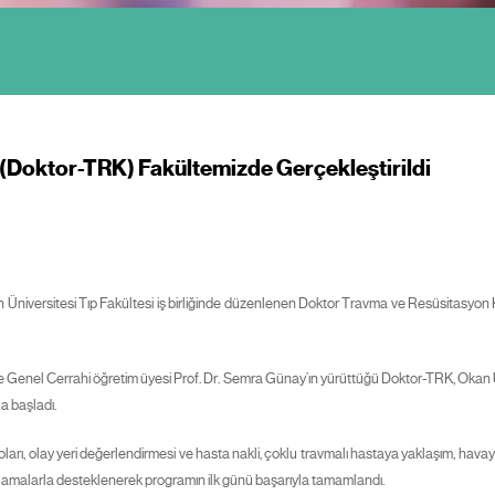
(Doktor-TRK) Fakültemizde Gerçekleştirildi
 Üniversitesi Tıp Fakültesi iş birliğinde düzenlenen Doktor Travma ve Resüsitasyon
Genel Cerrahi öğretim üyesi Prof. Dr. Semra Günay’ın yürüttüğü Doktor-TRK, Okan Üni
a başladı.
oları, olay yeri değerlendirmesi ve hasta nakli, çoklu travmalı hastaya yaklaşım, hava
uygulamalarla desteklenerek programın ilk günü başarıyla tamamlandı.