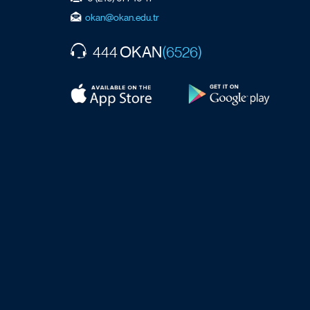
okan@okan.edu.tr
OKAN
444
(6526)