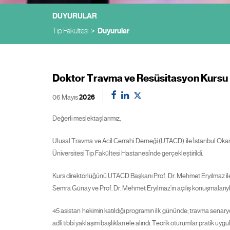
DUYURULAR
Tıp Fakültesi
Duyurular
Doktor Travma ve Resüsitasyon Kursu 
06 Mayıs
2026
Değerli meslektaşlarımız,
Ulusal Travma ve Acil Cerrahi Derneği (UTACD) ile İstanbul Okan
Üniversitesi Tıp Fakültesi Hastanesi’nde gerçekleştirildi.
Kurs direktörlüğünü UTACD Başkanı Prof. Dr. Mehmet Eryılmaz ile 
Semra Günay ve Prof. Dr. Mehmet Eryılmaz’ın açılış konuşmalarıyl
45 asistan hekimin katıldığı programın ilk gününde; travma senary
adli tıbbi yaklaşım başlıkları ele alındı. Teorik oturumlar pratik 