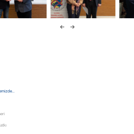
mizde...
eri
atkı