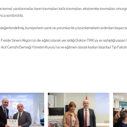
rmal yaralanmalar, karın travmaları, kafa travmaları, ekstremite travmaları, omurga tr
nca sürdürüldü.
rlendirilmiş, kursiyerlerin yanıt ve yorumları ile çözümlemelerin ardından başarı serti
. Feride Sinem Akgün’ün de eğitici olarak yer aldığı Doktor-TRK’ya ev sahipliği yapan
 Acil Cerrahi Derneği Yönetim Kurulu’na ve eğitmen olarak katılan İstanbul Tıp Fakült