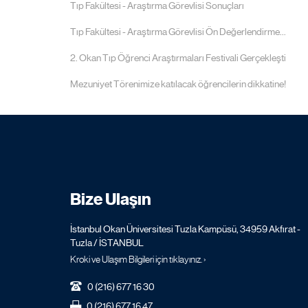
Tıp Fakültesi - Araştırma Görevlisi Sonuçları
Tıp Fakültesi - Araştırma Görevlisi Ön Değerlendirme...
2. Okan Tıp Öğrenci Araştırmaları Festivali Gerçekleşti
Mezuniyet Törenimize katılacak öğrencilerin dikkatine!
Bize Ulaşın
İstanbul Okan Üniversitesi Tuzla Kampüsü, 34959 Akfırat -
Tuzla / İSTANBUL
Kroki ve Ulaşım Bilgileri için tıklayınız. ›
0 (216) 677 16 30
0 (216) 677 16 47