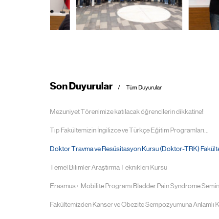
Son Duyurular
Tüm Duyurular
Mezuniyet Törenimize katılacak öğrencilerin dikkatine!
Tıp Fakültemizin İngilizce ve Türkçe Eğitim Programları...
Doktor Travma ve Resüsitasyon Kursu (Doktor-TRK) Fakülte
Temel Bilimler Araştırma Teknikleri Kursu
Erasmus+ Mobilite Programı Bladder Pain Syndrome Semin
Fakültemizden Kanser ve Obezite Sempozyumuna Anlamlı K