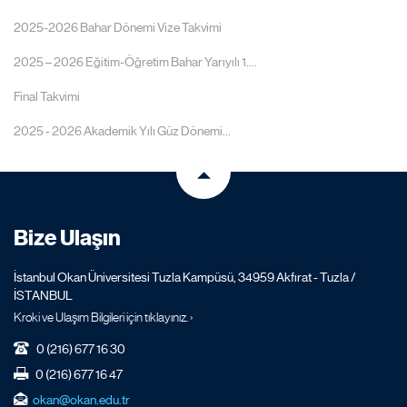
2025-2026 Bahar Dönemi Vize Takvimi
2025 – 2026 Eğitim-Öğretim Bahar Yarıyılı 1....
Final Takvimi
2025 - 2026 Akademik Yılı Güz Dönemi...
Bize Ulaşın
İstanbul Okan Üniversitesi Tuzla Kampüsü, 34959 Akfırat - Tuzla /
İSTANBUL
Kroki ve Ulaşım Bilgileri için tıklayınız. ›
0 (216) 677 16 30
0 (216) 677 16 47
okan@okan.edu.tr