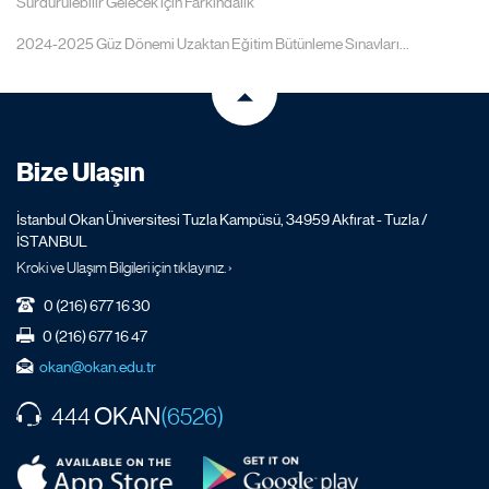
Sürdürülebilir Gelecek için Farkındalık
2024-2025 Güz Dönemi Uzaktan Eğitim Bütünleme Sınavları...
Bize Ulaşın
İstanbul Okan Üniversitesi Tuzla Kampüsü, 34959 Akfırat - Tuzla /
İSTANBUL
Kroki ve Ulaşım Bilgileri için tıklayınız. ›
0 (216) 677 16 30
0 (216) 677 16 47
okan@okan.edu.tr
OKAN
444
(6526)