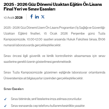
2025 - 2026 Güz Dönemi Uzaktan Eğitim Ön Lisans
Final Yeri ve Sınav Esasları
10 Aralık
2025
2025 - 2026 Güz Dönemi Uzem Ön Lisans Programları ( İş Sağlığı ve Güvenliği-
Uzaktan Eğitim) finalleri, 15 Ocak 2026 Perşembe günü Tuzla
Kampüsümüzde, 10.00-12.00 saatleri arasında Hukuk Fakültesi binası, B106
numaralı laboratuvarda gerçekleştirilecektir.
Sınav öncesi ilgili güvenlik ve kimlik kontrollerinin aksamaması için sınav
saatlerine gerekli özenin gösterilmesi gerekmektedir.
Sınav Tuzla Kampüsümüzde gözetmen eşliğinde laboratuvar ortamlarında
Üniversitemize ait bilgisayarlar üzerinden gerçekleştirilecektir.
Sınav Esasları
Sınav bitiminde, sınıf listelerine imza atılması zorunludur.
Sınav esnasında cep telefonu kullanımı kesinlikle yasaktır.