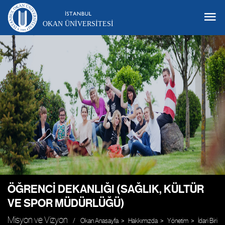
OKAN ÜNIVERSITESI
ÖĞRENCI DEKANLIĞI (SAĞLIK, KÜLTÜR
VE SPOR MÜDÜRLÜĞÜ)
Misyon ve Vizyon
Okan Anasayfa
Hakkımızda
Yönetim
İdari Biriml