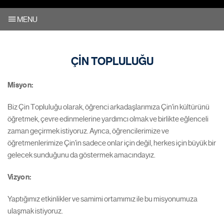
MENU
ÇİN TOPLULUĞU
Misyon:
Biz Çin Topluluğu olarak, öğrenci arkadaşlarımıza Çin'in kültürünü
öğretmek, çevre edinmelerine yardımcı olmak ve birlikte eğlenceli
zaman geçirmek istiyoruz. Ayrıca, öğrencilerimize ve
öğretmenlerimize Çin'in sadece onlar için değil, herkes için büyük bir
gelecek sunduğunu da göstermek amacındayız.
Vizyon:
Yaptığımız etkinlikler ve samimi ortamımız ile bu misyonumuza
ulaşmak istiyoruz.