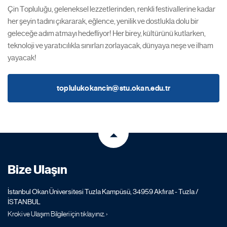
Çin Topluluğu, geleneksel lezzetlerinden, renkli festivallerine kadar
her şeyin tadını çıkararak, eğlence, yenilik ve dostlukla dolu bir
geleceğe adım atmayı hedefliyor! Her birey, kültürünü kutlarken,
teknoloji ve yaratıcılıkla sınırları zorlayacak, dünyaya neşe ve ilham
yayacak!
toplulukokancin@stu.okan.edu.tr
Bize Ulaşın
İstanbul Okan Üniversitesi Tuzla Kampüsü, 34959 Akfırat - Tuzla /
İSTANBUL
Kroki ve Ulaşım Bilgileri için tıklayınız. ›