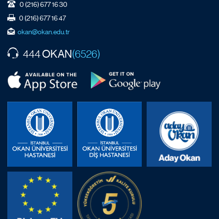
0 (216) 677 16 30
0 (216) 677 16 47
okan@okan.edu.tr
OKAN
444
(6526)