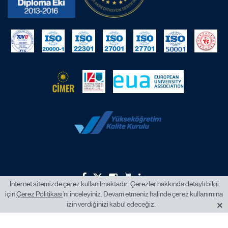
İnternet sitemizde çerez kullanılmaktadır. Çerezler hakkında detaylı bilgi
için
Çerez Politikası
’nı inceleyiniz. Devam etmeniz halinde çerez kullanımına
2026 © İstanbul Okan Üniversitesi.
×
izin verdiğinizi kabul edeceğiz.