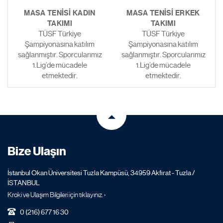
MASA TENİSİ KADIN
MASA TENİSİ ERKEK
TAKIMI
TAKIMI
TÜSF Türkiye
TÜSF Türkiye
Şampiyonasına katılım
Şampiyonasına katılım
sağlanmıştır. Sporcularımız
sağlanmıştır. Sporcularımız
1.Lig’de mücadele
1.Lig’de mücadele
etmektedir.
etmektedir.
Bize Ulaşın
İstanbul Okan Üniversitesi Tuzla Kampüsü, 34959 Akfırat - Tuzla /
İSTANBUL
Kroki ve Ulaşım Bilgileri için tıklayınız. ›
0 (216) 677 16 30