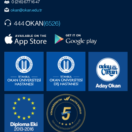
0 (216) 677 16 47
okan@okan.edu.tr
OKAN
444
(6526)