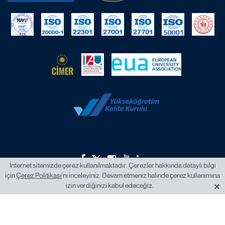
İnternet sitemizde çerez kullanılmaktadır. Çerezler hakkında detaylı bilgi
için
Çerez Politikası
’nı inceleyiniz. Devam etmeniz halinde çerez kullanımına
2026 © İstanbul Okan Üniversitesi.
×
izin verdiğinizi kabul edeceğiz.