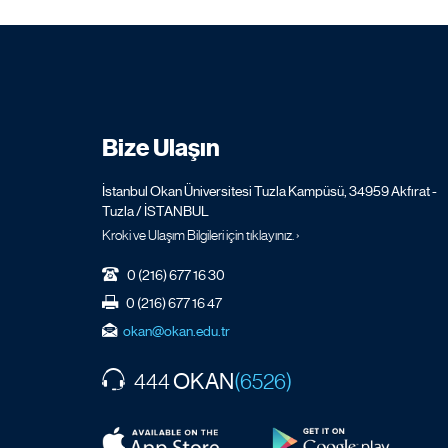
Bize Ulaşın
İstanbul Okan Üniversitesi Tuzla Kampüsü, 34959 Akfırat -
Tuzla / İSTANBUL
Kroki ve Ulaşım Bilgileri için tıklayınız. ›
0 (216) 677 16 30
0 (216) 677 16 47
okan@okan.edu.tr
OKAN
444
(6526)