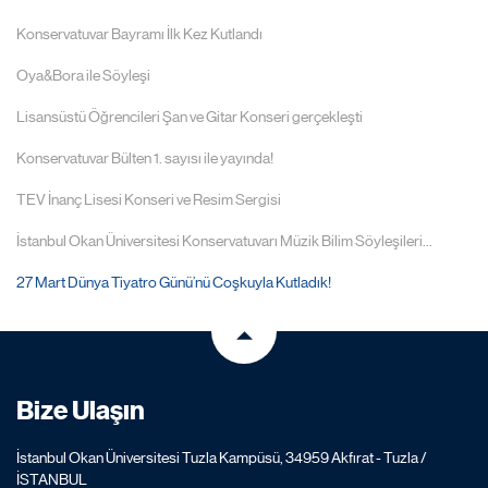
Konservatuvar Bayramı İlk Kez Kutlandı
Oya&Bora ile Söyleşi
Lisansüstü Öğrencileri Şan ve Gitar Konseri gerçekleşti
Konservatuvar Bülten 1. sayısı ile yayında!
TEV İnanç Lisesi Konseri ve Resim Sergisi
İstanbul Okan Üniversitesi Konservatuvarı Müzik Bilim Söyleşileri...
27 Mart Dünya Tiyatro Günü’nü Coşkuyla Kutladık!
Bize Ulaşın
İstanbul Okan Üniversitesi Tuzla Kampüsü, 34959 Akfırat - Tuzla /
İSTANBUL