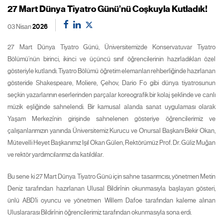
27 Mart Dünya Tiyatro Günü’nü Coşkuyla Kutladık!
03 Nisan
2026
27 Mart Dünya Tiyatro Günü, Üniversitemizde Konservatuvar Tiyatro
Bölümü’nün birinci, ikinci ve üçüncü sınıf öğrencilerinin hazırladıkları özel
gösteriyle kutlandı. Tiyatro Bölümü öğretim elemanları rehberliğinde hazırlanan
gösteride Shakespeare, Moliere, Çehov, Dario Fo gibi dünya tiyatrosunun
seçkin yazarlarının eserlerinden parçalar koreografik bir kolaj şeklinde ve canlı
müzik eşliğinde sahnelendi. Bir kamusal alanda sanat uygulaması olarak
Yaşam Merkezi’nin girişinde sahnelenen gösteriye öğrencilerimiz ve
çalışanlarımızın yanında Üniversitemiz Kurucu ve Onursal Başkanı Bekir Okan,
Mütevelli Heyet Başkanımız Işıl Okan Gülen, Rektörümüz Prof. Dr. Güliz Muğan
ve rektör yardımcılarımız da katıldılar.
Bu sene ki 27 Mart Dünya Tiyatro Günü için sahne tasarımcısı, yönetmen Metin
Deniz tarafından hazırlanan Ulusal Bildiri’nin okunmasıyla başlayan gösteri,
ünlü ABD’li oyuncu ve yönetmen Willem Dafoe tarafından kaleme alınan
Uluslararası Bildiri’nin öğrencilerimiz tarafından okunmasıyla sona erdi.