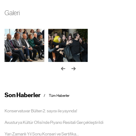
Galeri
Son Haberler
Tüm Haberler
Konservatuvar Bülten 2. sayısı ile yayında!
Avusturya Kültür Ofisi’nde Piyano Resitali Gerçekleştirildi
Yarı Zamanlı Yıl Sonu Konseri ve Sertifika...