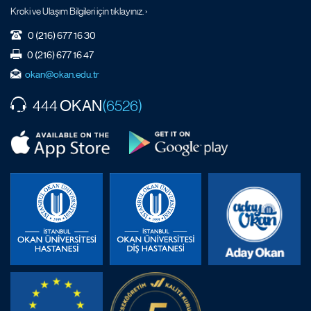
Kroki ve Ulaşım Bilgileri için tıklayınız. ›
0 (216) 677 16 30
0 (216) 677 16 47
okan@okan.edu.tr
OKAN
444
(6526)