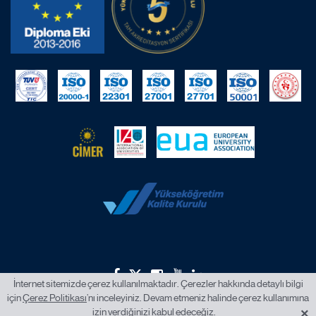
İnternet sitemizde çerez kullanılmaktadır. Çerezler hakkında detaylı bilgi
için
Çerez Politikası
’nı inceleyiniz. Devam etmeniz halinde çerez kullanımına
2026 © İstanbul Okan Üniversitesi.
×
izin verdiğinizi kabul edeceğiz.