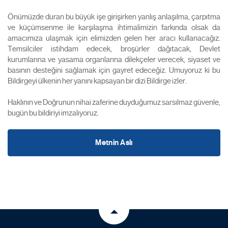
Önümüzde duran bu büyük işe girişirken yanlış anlaşılma, çarpıtma
ve küçümsenme ile karşılaşma ihtimalimizin farkında olsak da
amacımıza ulaşmak için elimizden gelen her aracı kullanacağız.
Temsilciler istihdam edecek, broşürler dağıtacak, Devlet
kurumlarına ve yasama organlarına dilekçeler verecek, siyaset ve
basının desteğini sağlamak için gayret edeceğiz. Umuyoruz ki bu
Bildirgeyi ülkenin her yanını kapsayan bir dizi Bildirge izler.
Haklının ve Doğrunun nihai zaferine duyduğumuz sarsılmaz güvenle,
bugün bu bildiriyi imzalıyoruz.
Metnin Aslı