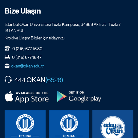
Bize Ulaşın
İstanbul Okan Üniversitesi Tuzla Kampüsü, 34959 Akfırat - Tuzla /
İSTANBUL
Kroki ve Ulaşım Bilgileri için tıklayınız. ›
0 (216) 677 16 30
0 (216) 677 16 47
okan@okan.edu.tr
OKAN
444
(6526)