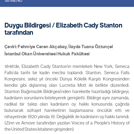
MENU
Duygu Bildirgesi / Elizabeth Cady Stanton
tarafından
Çeviri: Fehmiye Ceren Akçabay, İlayda Tuana Öztunçel
İstanbul Okan Üniversitesi Hukuk Fakültesi
1848'de, Elizabeth Cady Stanton'ın memleketi New York, Seneca
Falls’da tarihi bir kadın meclisi toplandı. Stanton, Seneca Falls
Kongresini, sekiz yıl önceki Dünya Kölelik Karşıtı Kongresinden
kendisi gibi dışlanmış olan Lucretia Mott ile birlikte düzenledi.
Stanton Bağımsızlık Bildirgesi’nden hareketle hazırladığı bildirgeyi,
kadınların sorunlarını listeleyerek genişletti. Bildirge aynı zamanda,
radikal bir talep olan kadınların oy hakkı konusunda çağrıda
bulunarak süfrajet hareketinin başlamasına öncülük etti ve
nihayetinde 1920 yılında 19. Değişiklik ile kadınların oy hakkı tanındı.
(Zinn ve Arnove tarafından yazılan Voices of a People's History of
the United States kitabının girişinden)