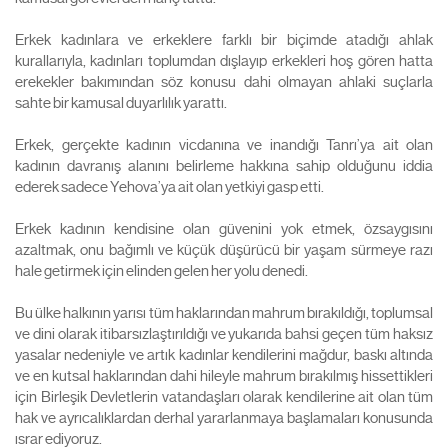
Erkek kadınlara ve erkeklere farklı bir biçimde atadığı ahlak
kurallarıyla, kadınları toplumdan dışlayıp erkekleri hoş gören hatta
erekekler bakımından söz konusu dahi olmayan ahlaki suçlarla
sahte bir kamusal duyarlılık yarattı.
Erkek, gerçekte kadının vicdanına ve inandığı Tanrı’ya ait olan
kadının davranış alanını belirleme hakkına sahip olduğunu iddia
ederek sadece Yehova’ya ait olan yetkiyi gasp etti.
Erkek kadının kendisine olan güvenini yok etmek, özsaygısını
azaltmak, onu bağımlı ve küçük düşürücü bir yaşam sürmeye razı
hale getirmek için elinden gelen her yolu denedi.
Bu ülke halkının yarısı tüm haklarından mahrum bırakıldığı, toplumsal
ve dini olarak itibarsızlaştırıldığı ve yukarıda bahsi geçen tüm haksız
yasalar nedeniyle ve artık kadınlar kendilerini mağdur, baskı altında
ve en kutsal haklarından dahi hileyle mahrum bırakılmış hissettikleri
için Birleşik Devletlerin vatandaşları olarak kendilerine ait olan tüm
hak ve ayrıcalıklardan derhal yararlanmaya başlamaları konusunda
ısrar ediyoruz.