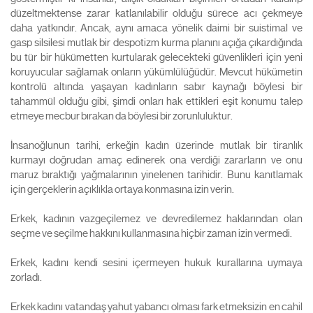
düzeltmektense zarar katlanılabilir olduğu sürece acı çekmeye
daha yatkındır. Ancak, aynı amaca yönelik daimi bir suistimal ve
gasp silsilesi mutlak bir despotizm kurma planını açığa çıkardığında
bu tür bir hükümetten kurtularak gelecekteki güvenlikleri için yeni
koruyucular sağlamak onların yükümlülüğüdür. Mevcut hükümetin
kontrolü altında yaşayan kadınların sabır kaynağı böylesi bir
tahammül olduğu gibi, şimdi onları hak ettikleri eşit konumu talep
etmeye mecbur bırakan da böylesi bir zorunluluktur.
İnsanoğlunun tarihi, erkeğin kadın üzerinde mutlak bir tiranlık
kurmayı doğrudan amaç edinerek ona verdiği zararların ve onu
maruz bıraktığı yağmalarının yinelenen tarihidir. Bunu kanıtlamak
için gerçeklerin açıklıkla ortaya konmasına izin verin.
Erkek, kadının vazgeçilemez ve devredilemez haklarından olan
seçme ve seçilme hakkını kullanmasına hiçbir zaman izin vermedi.
Erkek, kadını kendi sesini içermeyen hukuk kurallarına uymaya
zorladı.
Erkek kadını vatandaş yahut yabancı olması fark etmeksizin en cahil