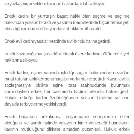
ve yozlaşmış erkeklere tanınan haklardan dahi alıkoydu.
Erkek kadını bir yurttaşın başat hakkı olan seçme ve seçilme
hakkından yoksun bıraktı ve yasama meclislerinde hiçbir temsiliyeti
olmadığı için onu dört bir yandan tahakküm altına aldı.
Erkek evli kadını yasalar nezdinde sivil bir ölü haline getirdi.
Erkek kazandığı maaş da dâhil olmak üzere kadının bütün mülkiyet
haklarına el koydu.
Erkek kadını, eşinin yanında işlediği suçlar bakımından cezadan
muaf tutulan ahlaken sorumsuz bir varlık haline getirdi. Kadın, evlilik
sözleşmesiyle birlikte eşine itaat taahhüdünde bulunmak
zorundayken erkek, her bakımında kadının efendisi haline geldi.
Hukuk, erkeğe kadını özgürlüğünden yoksun bırakma ve onu
dayakla terbiye etme yetkisi verdi.
Erkek boşanma hukukunda boşanmanın sebeplerinin neler
olduğunu ve ayrılık halinde velayetin kime verileceği hususlarını
kadının mutluluğunu dikkate almadan düzenledi. Hukuk, erkek