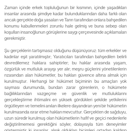
Zaman içinde erkek topluluğunun bir kısmının, içinde yaşadıkları
insanlar arasında şimdiye kadar bulunduklarından daha farklı olan
ancak gerçekte doğa yasaları ve Tanrı tarafından onlara bahşedilen
konumu kabullenmeleri zorunlu hale gelmiş ve buna sebep olan
koşulları insanoğlunun görüşlerine saygı çerçevesinde açıklamaları
gerekmiştir.
Şu gerçeklerin tartışmasız olduğunu düşünüyoruz: tüm erkekler ve
kadınlar eşit yaratılmıştır; Yaratıcıları tarafından bahşedilen belirli
devredilemez haklara sahiptirler; bu haklar arasında yaşam,
özgürlük ve mutluluk arayışı yer alır; meşru güçlerini yönetilenlerin
rızasından alan hükümetler, bu hakları güvence altına almak için
kurulmuştur. Herhangi bir hükümet biçiminin bu amaçları yok
sayması durumunda, bundan zarar görenlerin, o hükümete
bağlılıklarından vazgeçme ve güvenlik ve mutluluklarını
gerçekleştirme ihtimalini en yüksek gördükleri şekilde yetkilerini
örgütleyen ve temelini anılan ilkelere dayandıran yeni bir hükümetin
kurulmasında ısrar etme hakları mevcuttur. Gerçekten de sağduyu,
uzun süredir kurulmuş olan hükümetlerin hafif ve geçici nedenlerle
değiştirilmemesi gerektiğini söyler, dolayısıyla tüm deneyimler
göstermiştir ki insanlar, alışık oldukları biçimleri ortadan kaldırıp