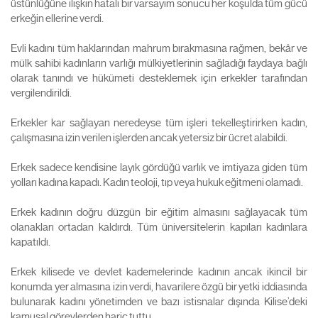
üstünlüğüne ilişkin hatalı bir varsayım sonucu her koşulda tüm gücü
erkeğin ellerine verdi.
Evli kadını tüm haklarından mahrum bırakmasına rağmen, bekâr ve
mülk sahibi kadınların varlığı mülkiyetlerinin sağladığı faydaya bağlı
olarak tanındı ve hükümeti desteklemek için erkekler tarafından
vergilendirildi.
Erkekler kar sağlayan neredeyse tüm işleri tekelleştirirken kadın,
çalışmasına izin verilen işlerden ancak yetersiz bir ücret alabildi.
Erkek sadece kendisine layık gördüğü varlık ve imtiyaza giden tüm
yolları kadına kapadı. Kadın teoloji, tıp veya hukuk eğitmeni olamadı.
Erkek kadının doğru düzgün bir eğitim almasını sağlayacak tüm
olanakları ortadan kaldırdı. Tüm üniversitelerin kapıları kadınlara
kapatıldı.
Erkek kilisede ve devlet kademelerinde kadının ancak ikincil bir
konumda yer almasına izin verdi, havarilere özgü bir yetki iddiasında
bulunarak kadını yönetimden ve bazı istisnalar dışında Kilise’deki
kamusal görevlerden hariç tuttu.