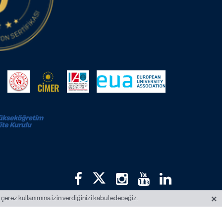
×
 çerez kullanımına izin verdiğinizi kabul edeceğiz.