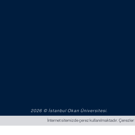
2026 © İstanbul Okan Üniversitesi.
İnternet sitemizde çerez kullanılmaktadır. Çerezler 