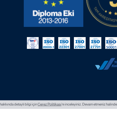
hakkında detaylı bilgi için
Çerez Politikası
’nı inceleyiniz. Devam etmeniz halinde