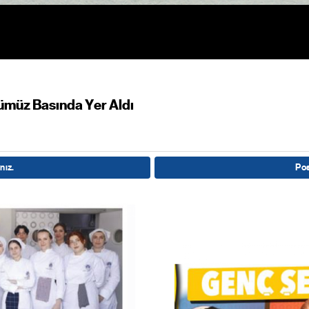
lümüz Basında Yer Aldı
nız.
Pos