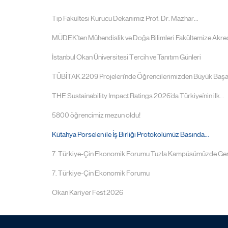
Tıp Fakültesi Kurucu Dekanımız Prof. Dr. Mazhar...
MÜDEK’ten Mühendislik ve Doğa Bilimleri Fakültemize Akre
İstanbul Okan Üniversitesi Tercih ve Tanıtım Günleri
TÜBİTAK 2209 Projeleri’nde Öğrencilerimizden Büyük Başa
THE Sustainability Impact Ratings 2026’da Türkiye’nin ilk...
5800 öğrencimiz mezun oldu!
Kütahya Porselen ile İş Birliği Protokolümüz Basında...
7. Türkiye-Çin Ekonomik Forumu Tuzla Kampüsümüzde Ger
7. Türkiye-Çin Ekonomik Forumu
Okan Kariyer Fest 2026