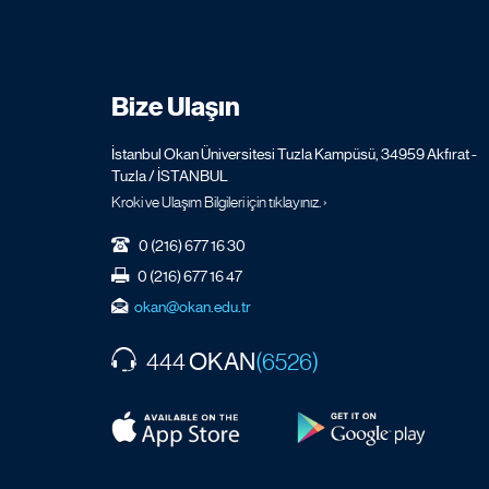
Bize Ulaşın
İstanbul Okan Üniversitesi Tuzla Kampüsü, 34959 Akfırat -
Tuzla / İSTANBUL
Kroki ve Ulaşım Bilgileri için tıklayınız. ›
0 (216) 677 16 30
0 (216) 677 16 47
okan@okan.edu.tr
OKAN
444
(6526)