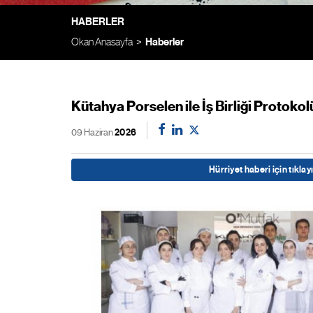
HABERLER
Okan Anasayfa
Haberler
Kütahya Porselen ile İş Birliği Protoko
09 Haziran
2026
Hürriyet haberi için tıklayı