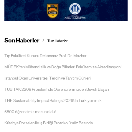
Son Haberler
Tüm Haberler
Tıp Fakültesi Kurucu Dekanımız Prof. Dr. Mazhar...
MÜDEK’ten Mühendislik ve Doğa Bilimleri Fakültemize Akreditasyon!
İstanbul Okan Üniversitesi Tercih ve Tanıtım Günleri
TÜBİTAK 2209 Projeleri’nde Öğrencilerimizden Büyük Başarı
THE Sustainability Impact Ratings 2026’da Türkiye’nin ilk...
5800 öğrencimiz mezun oldu!
Kütahya Porselen ile İş Birliği Protokolümüz Basında...