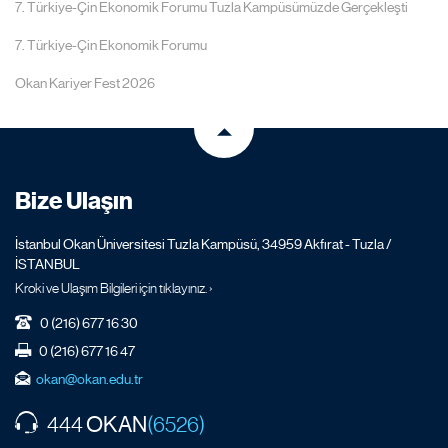
7. Türkiye-Çin Ekonomik Forumu Tuzla Kampüsümüzde Gerçekleşti
7. Türkiye-Çin Ekonomik Forumu
Okan Kariyer Fest 2026
Bize Ulaşın
İstanbul Okan Üniversitesi Tuzla Kampüsü, 34959 Akfırat - Tuzla /
İSTANBUL
Kroki ve Ulaşım Bilgileri için tıklayınız. ›
0 (216) 677 16 30
0 (216) 677 16 47
okan@okan.edu.tr
OKAN
444
(6526)