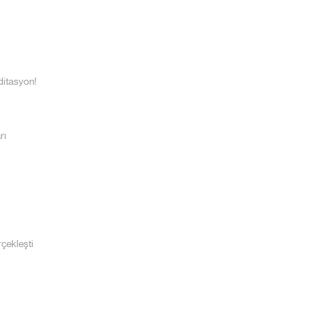
ditasyon!
rı
çekleşti