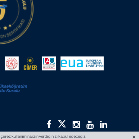
×
 çerez kullanımına izin verdiğinizi kabul edeceğiz.