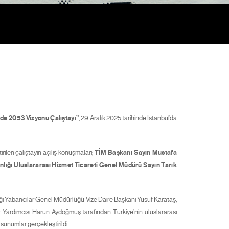
de 2053 Vizyonu Çalıştayı”
, 29 Aralık 2025 tarihinde İstanbul’da
irilen çalıştayın açılış konuşmaları;
TİM Başkanı Sayın Mustafa
nlığı Uluslararası Hizmet Ticareti Genel Müdürü Sayın Tarık
lığı Yabancılar Genel Müdürlüğü Vize Daire Başkanı Yusuf Karataş,
 Yardımcısı Harun Aydoğmuş tarafından Türkiye’nin uluslararası
 sunumlar gerçekleştirildi.