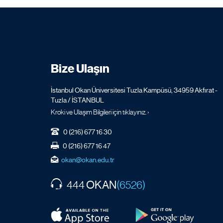
Bize Ulaşın
İstanbul Okan Üniversitesi Tuzla Kampüsü, 34959 Akfırat -
Tuzla / İSTANBUL
Kroki ve Ulaşım Bilgileri için tıklayınız. ›
0 (216) 677 16 30
0 (216) 677 16 47
okan@okan.edu.tr
OKAN
444
(6526)