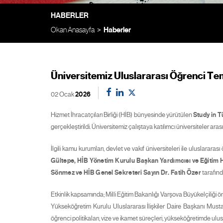
HABERLER
Okan Anasayfa
Haberler
Üniversitemiz Uluslararası Öğrenci Tem
02 Ocak
2026
Hizmet İhracatçıları Birliği (HİB) bünyesinde yürütülen
Study in T
gerçekleştirildi. Üniversitemiz çalıştaya katılımcı üniversiteler arası
İlgili kamu kurumları, devlet ve vakıf üniversiteleri ile uluslarara
Gültepe
,
HİB Yönetim Kurulu Başkan Yardımcısı ve Eğitim H
Sönmez
ve
HİB Genel Sekreteri Sayın Dr. Fatih Özer
tarafınd
Etkinlik kapsamında; Milli Eğitim Bakanlığı Varşova Büyükelçiliğ
Yükseköğretim Kurulu Uluslararası İlişkiler Daire Başkanı Mus
öğrenci politikaları, vize ve ikamet süreçleri, yükseköğretimde ulus