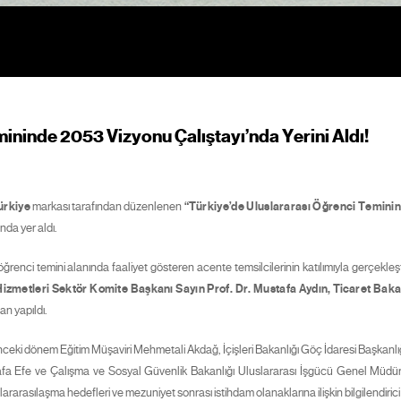
ininde 2053 Vizyonu Çalıştayı’nda Yerini Aldı!
ürkiye
markası tarafından düzenlenen
“Türkiye’de Uluslararası Öğrenci Teminin
nda yer aldı.
sı öğrenci temini alanında faaliyet gösteren acente temsilcilerinin katılımıyla gerçekleşt
izmetleri Sektör Komite Başkanı Sayın Prof. Dr. Mustafa Aydın
,
Ticaret Baka
an yapıldı.
i önceki dönem Eğitim Müşaviri Mehmetali Akdağ, İçişleri Bakanlığı Göç İdaresi Başkan
tafa Efe ve Çalışma ve Sosyal Güvenlik Bakanlığı Uluslararası İşgücü Genel Müdür
lararasılaşma hedefleri ve mezuniyet sonrası istihdam olanaklarına ilişkin bilgilendirici