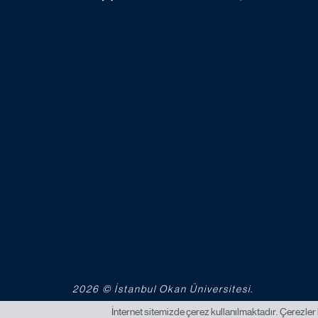
2026 © İstanbul Okan Üniversitesi.
İnternet sitemizde çerez kullanılmaktadır. Çerezler 