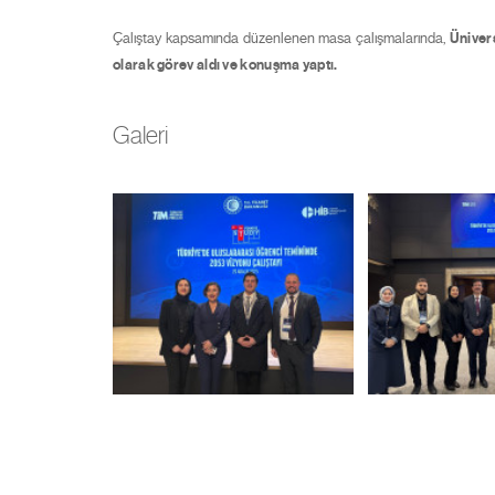
Çalıştay kapsamında düzenlenen masa çalışmalarında,
Üniver
olarak görev aldı ve konuşma yaptı
.
Galeri