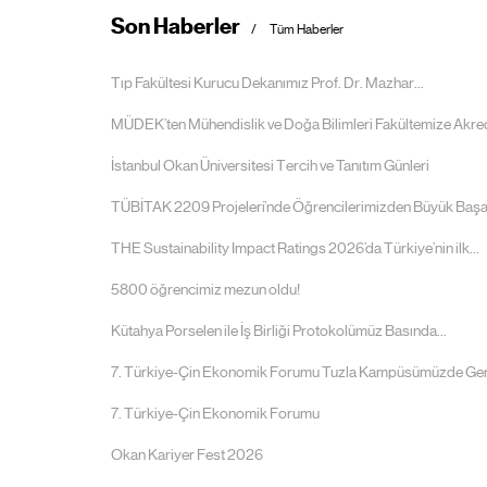
Son Haberler
Tüm Haberler
Tıp Fakültesi Kurucu Dekanımız Prof. Dr. Mazhar...
MÜDEK’ten Mühendislik ve Doğa Bilimleri Fakültemize Akre
İstanbul Okan Üniversitesi Tercih ve Tanıtım Günleri
TÜBİTAK 2209 Projeleri’nde Öğrencilerimizden Büyük Başa
THE Sustainability Impact Ratings 2026’da Türkiye’nin ilk...
5800 öğrencimiz mezun oldu!
Kütahya Porselen ile İş Birliği Protokolümüz Basında...
7. Türkiye-Çin Ekonomik Forumu Tuzla Kampüsümüzde Ger
7. Türkiye-Çin Ekonomik Forumu
Okan Kariyer Fest 2026