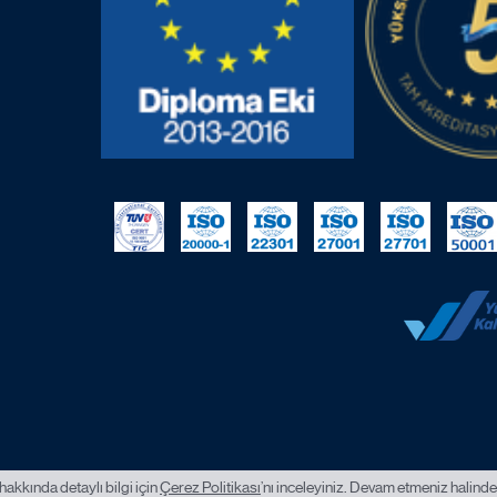
hakkında detaylı bilgi için
Çerez Politikası
’nı inceleyiniz. Devam etmeniz halinde