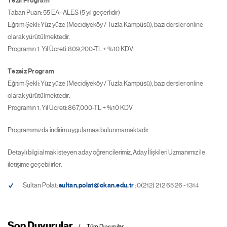
Tezli Program
Taban Puan: 55 EA–ALES (5 yıl geçerlidir)
Eğitim Şekli: Yüz yüze (Mecidiyeköy / Tuzla Kampüsü), bazı dersler online
olarak yürütülmektedir.
Programın 1. Yıl Ücreti: 809,200-TL + %10 KDV
Tezsiz Program
Eğitim Şekli: Yüz yüze (Mecidiyeköy / Tuzla Kampüsü), bazı dersler online
olarak yürütülmektedir.
Programın 1. Yıl Ücreti: 867,000-TL + %10 KDV
Programımızda indirim uygulaması bulunmamaktadır.
Detaylı bilgi almak isteyen aday öğrencilerimiz, Aday İlişkileri Uzmanımız ile
iletişime geçebilirler.
Sultan Polat:
sultan.polat@okan.edu.tr
: 0(212) 212 65 26 - 1314
Son Duyurular
Tüm Duyurular