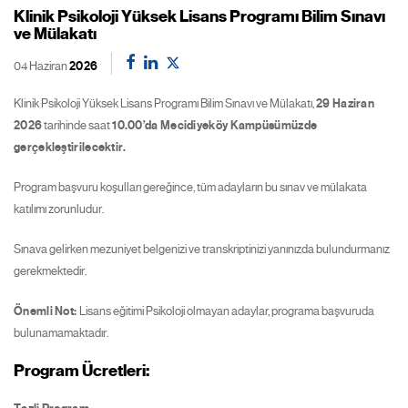
Klinik Psikoloji Yüksek Lisans Programı Bilim Sınavı
ve Mülakatı
04 Haziran
2026
Klinik Psikoloji Yüksek Lisans Programı Bilim Sınavı ve Mülakatı,
29 Haziran
2026
tarihinde saat
10.00’da Mecidiyeköy Kampüsümüzde
gerçekleştirilecektir.
Program başvuru koşulları gereğince, tüm adayların bu sınav ve mülakata
katılımı zorunludur.
Sınava gelirken mezuniyet belgenizi ve transkriptinizi yanınızda bulundurmanız
gerekmektedir.
Önemli Not:
Lisans eğitimi Psikoloji olmayan adaylar, programa başvuruda
bulunamamaktadır.
Program Ücretleri: