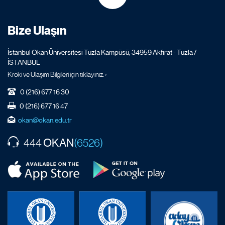
Bize Ulaşın
İstanbul Okan Üniversitesi Tuzla Kampüsü, 34959 Akfırat - Tuzla /
İSTANBUL
Kroki ve Ulaşım Bilgileri için tıklayınız. ›
0 (216) 677 16 30
0 (216) 677 16 47
okan@okan.edu.tr
OKAN
444
(6526)