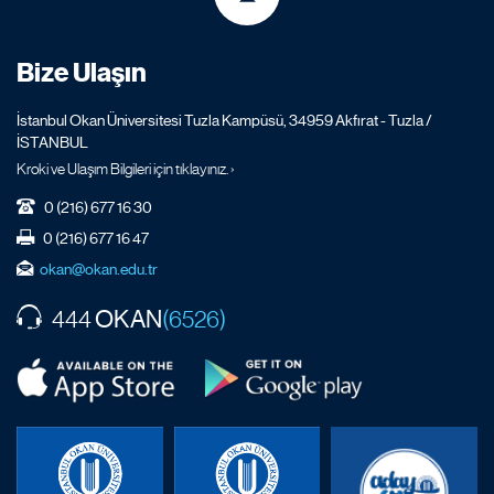
Bize Ulaşın
İstanbul Okan Üniversitesi Tuzla Kampüsü, 34959 Akfırat - Tuzla /
İSTANBUL
Kroki ve Ulaşım Bilgileri için tıklayınız. ›
0 (216) 677 16 30
0 (216) 677 16 47
okan@okan.edu.tr
OKAN
444
(6526)