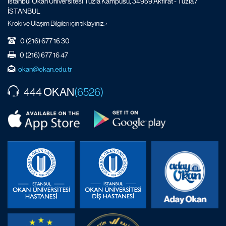
İstanbul Okan Üniversitesi Tuzla Kampüsü, 34959 Akfırat - Tuzla /
İSTANBUL
Kroki ve Ulaşım Bilgileri için tıklayınız. ›
0 (216) 677 16 30
0 (216) 677 16 47
okan@okan.edu.tr
OKAN
444
(6526)