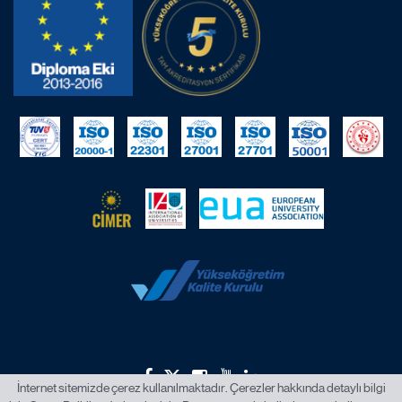
İnternet sitemizde çerez kullanılmaktadır. Çerezler hakkında detaylı bilgi