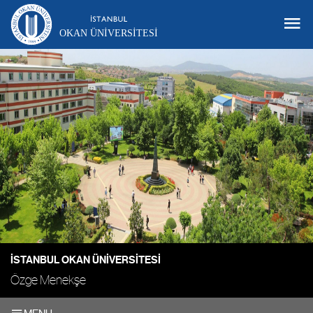
OKAN ÜNIVERSITESI
İSTANBUL OKAN ÜNIVERSITESI
Özge Menekşe