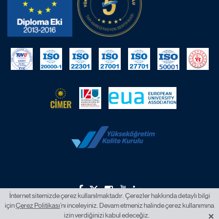
İnternet sitemizde çerez kullanılmaktadır. Çerezler hakkında detaylı bilgi
için
Çerez Politikası
’nı inceleyiniz. Devam etmeniz halinde çerez kullanımına
2026 © İstanbul Okan Üniversitesi.
×
izin verdiğinizi kabul edeceğiz.