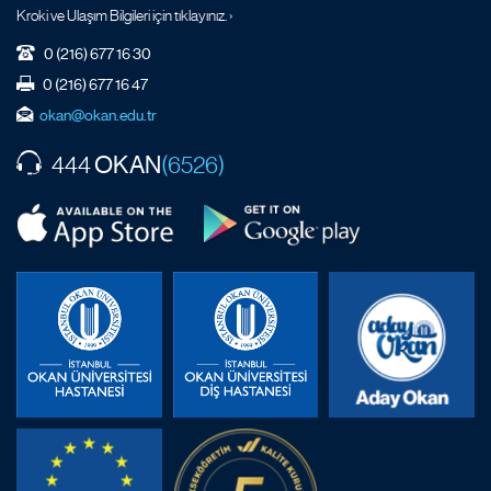
Kroki ve Ulaşım Bilgileri için tıklayınız. ›
0 (216) 677 16 30
0 (216) 677 16 47
okan@okan.edu.tr
OKAN
444
(6526)