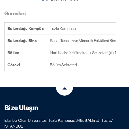
Görevleri
Bulunduğu Kampüs
Tuzla Kampüsü
Bulunduğu Bina
Sanat Tasarım ve Mimarlık Fakültesi Binası
Bölüm
İdari Kadro
Yüksekokul Sekreterliği
Meslek 
Görevi
Bölüm Sekreteri
Bize Ulaşın
İstanbul Okan Üniversitesi Tuzla Kampüsü, 34959 Akfırat - Tuzla /
İSTANBUL