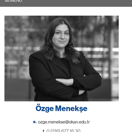
MENU
Özge Menekşe
e.
t.
0 (216) 677 16 30