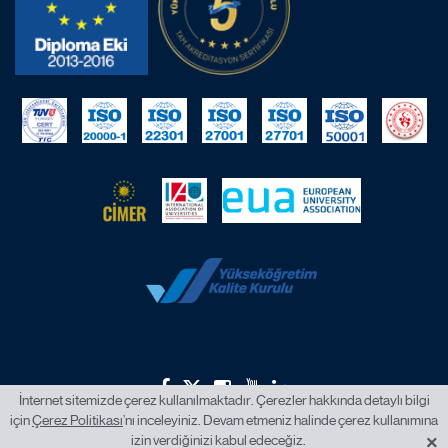
İnternet sitemizde çerez kullanılmaktadır. Çerezler hakkında detaylı bilgi
için
Çerez Politikası
’nı inceleyiniz. Devam etmeniz halinde çerez kullanımına
2026 © İstanbul Okan Üniversitesi.
×
izin verdiğinizi kabul edeceğiz.