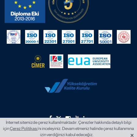
İnternet sitemizde çerez kullanılmaktadır. Çerezler hakkında detaylı bilgi
için
Çerez Politikası
’nı inceleyiniz. Devam etmeniz halinde çerez kullanımına
2026 © İstanbul Okan Üniversitesi.
×
izin verdiğinizi kabul edeceğiz.