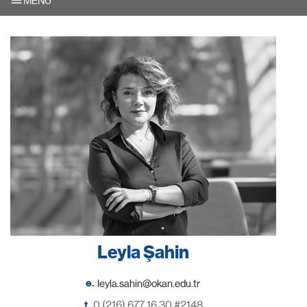
MENU
Leyla Şahin
e.
t.
0 (216) 677 16 30 #2148