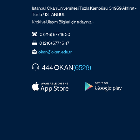
İstanbul Okan Üniversitesi Tuzla Kampüsü, 34959 Akfırat -
Tuzla / İSTANBUL
Kroki ve Ulaşım Bilgileri için tıklayınız. ›
0 (216) 677 16 30
0 (216) 677 16 47
okan@okan.edu.tr
OKAN
444
(6526)