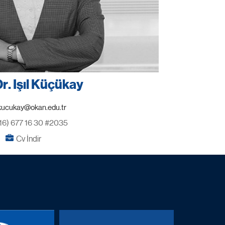
Dr. Işıl Küçükay
16) 677 16 30 #2035
Cv İndir