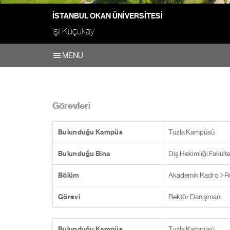
İSTANBUL OKAN ÜNIVERSITESI
Işıl Küçükay
MENU
Görevleri
Bulunduğu Kampüs
Tuzla Kampüsü
Bulunduğu Bina
Diş Hekimliği Fakülte
Bölüm
Akademik Kadro
R
Görevi
Rektör Danışmanı
Bulunduğu Kampüs
Tuzla Kampüsü