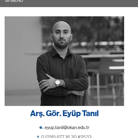
MENU
Arş. Gör. Eyüp Tanıl
e.
t.
0 (216) 677 16 30 #2533