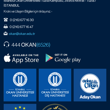
İstanbul Okan Üniversitesi Tuzla Kampüsü, 34959 Akfırat - Tuzla /
İSTANBUL
Kroki ve Ulaşım Bilgileri için tıklayınız. ›
0 (216) 677 16 30
0 (216) 677 16 47
okan@okan.edu.tr
OKAN
444
(6526)