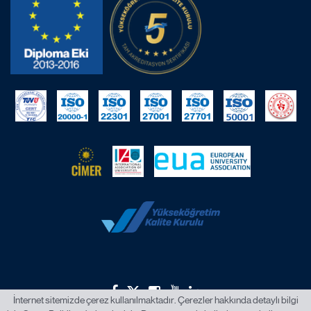
İnternet sitemizde çerez kullanılmaktadır. Çerezler hakkında detaylı bilgi