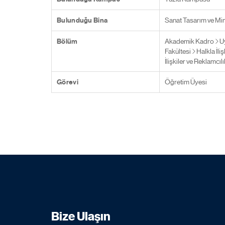
Bulunduğu Bina
Sanat Tasarım ve Mim
Bölüm
Akademik Kadro
U
Fakültesi
Halkla İli
İlişkiler ve Reklamcılı
Görevi
Öğretim Üyesi
Bize Ulaşın