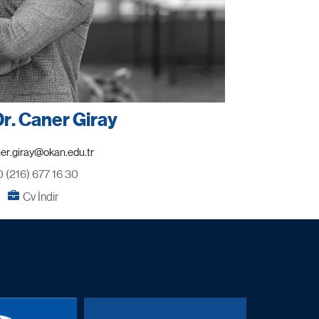
Dr. Caner Giray
0 (216) 677 16 30
Cv İndir