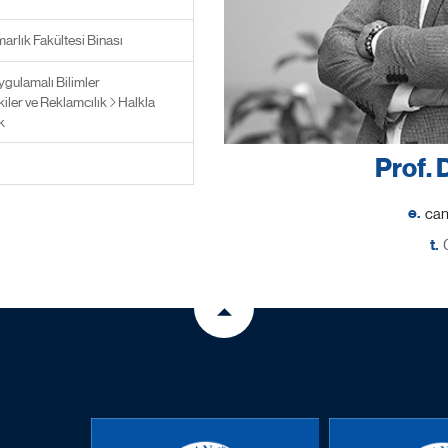
arlık Fakültesi Binası
ygulamalı Bilimler
şkiler ve Reklamcılık
Halkla
k
Prof. 
e.
t.