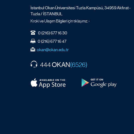
İstanbul Okan Üniversitesi Tuzla Kampüsü, 34959 Akfırat -
Tuzla / İSTANBUL
Kroki ve Ulaşım Bilgileri için tıklayınız. ›
0 (216) 677 16 30
0 (216) 677 16 47
okan@okan.edu.tr
OKAN
444
(6526)