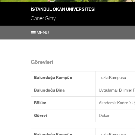
İSTANBUL OKAN ÜNIVERSITESI
Caner Giray
MENU
Görevleri
Bulunduğu Kampüs
Tuzla Kampüsü
Bulunduğu Bina
Uygulamalı Bilimler F
Bölüm
Akademik Kadro
U
Görevi
Dekan
Bulunduğu Kampüs
Tuzla Kampüsü