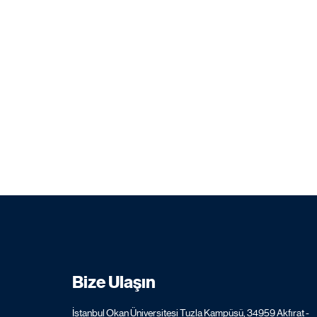
Bize Ulaşın
İstanbul Okan Üniversitesi Tuzla Kampüsü, 34959 Akfırat -