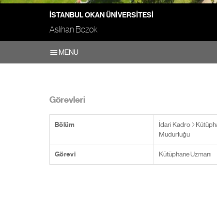
İSTANBUL OKAN ÜNIVERSITESI
Aslıhan Bozok
MENU
Görevleri
Bölüm
İdari Kadro
Kütüph
Müdürlüğü
Görevi
Kütüphane Uzmanı