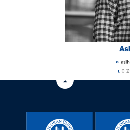
As
e.
t.
0 (2