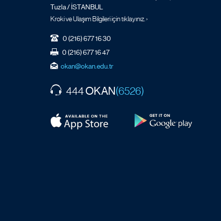
Tuzla / İSTANBUL
Kroki ve Ulaşım Bilgileri için tıklayınız. ›
0 (216) 677 16 30
0 (216) 677 16 47
okan@okan.edu.tr
OKAN
444
(6526)