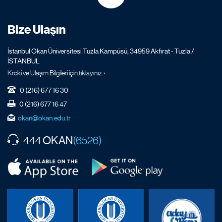
Bize Ulaşın
İstanbul Okan Üniversitesi Tuzla Kampüsü, 34959 Akfırat - Tuzla /
İSTANBUL
Kroki ve Ulaşım Bilgileri için tıklayınız. ›
0 (216) 677 16 30
0 (216) 677 16 47
okan@okan.edu.tr
OKAN
444
(6526)