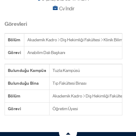
Cv İndir
Görevleri
Bölüm
Akademik Kadro
Diş Hekimliği Fakültesi
Klinik Bilimler
Or
Görevi
Anabilim Dalı Başkanı
Bulunduğu Kampüs
Tuzla Kampüsü
Bulunduğu Bina
Tıp Fakültesi Binası
Bölüm
Akademik Kadro
Diş Hekimliği Fakültesi
Klin
Görevi
Öğretim Üyesi