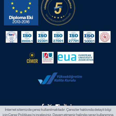
İnternet sitemizde çerez kullanılmaktadır. Çerezler hakkında detaylı bilgi
için
Çerez Politikası
’nı inceleyiniz. Devam etmeniz halinde çerez kullanımına