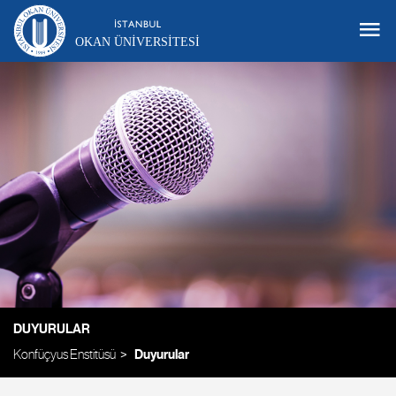
OKAN ÜNIVERSITESI
DUYURULAR
Konfüçyus Enstitüsü
Duyurular