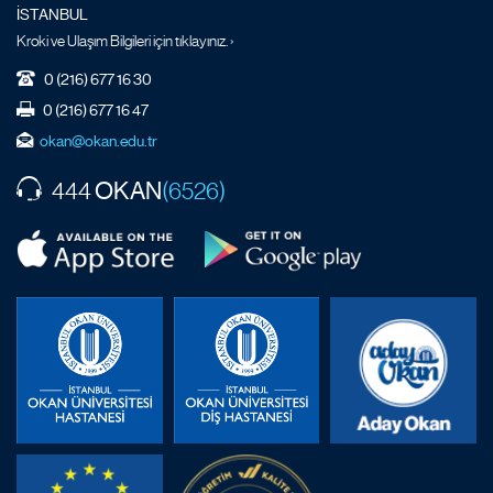
İSTANBUL
Kroki ve Ulaşım Bilgileri için tıklayınız. ›
0 (216) 677 16 30
0 (216) 677 16 47
okan@okan.edu.tr
OKAN
444
(6526)