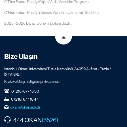
O'Plus Future Ready Kripto Varlık Sertifika Programı
O'Plus Future Ready Yetenek Yönetimi Uzmanlığı Sertifika...
2025 - 2026 Bahar Dönemi Bölüm Bazlı...
Bize Ulaşın
İstanbul Okan Üniversitesi Tuzla Kampüsü, 34959 Akfırat - Tuzla /
İSTANBUL
Kroki ve Ulaşım Bilgileri için tıklayınız. ›
0 (216) 677 16 30
0 (216) 677 16 47
okan@okan.edu.tr
OKAN
444
(6526)