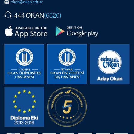
okan@okan.edu.tr
OKAN
444
(6526)