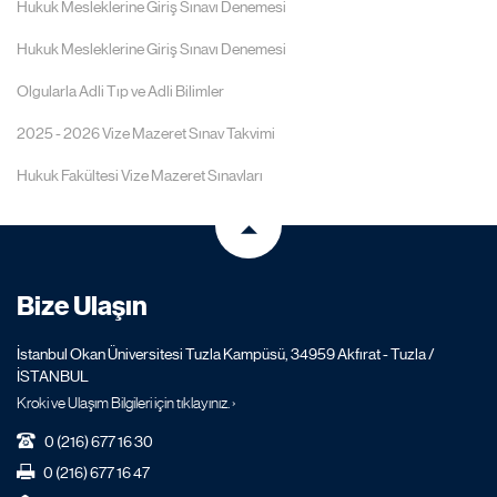
Hukuk Mesleklerine Giriş Sınavı Denemesi
Hukuk Mesleklerine Giriş Sınavı Denemesi
Olgularla Adli Tıp ve Adli Bilimler
2025 - 2026 Vize Mazeret Sınav Takvimi
Hukuk Fakültesi Vize Mazeret Sınavları
Bize Ulaşın
İstanbul Okan Üniversitesi Tuzla Kampüsü, 34959 Akfırat - Tuzla /
İSTANBUL
Kroki ve Ulaşım Bilgileri için tıklayınız. ›
0 (216) 677 16 30
0 (216) 677 16 47