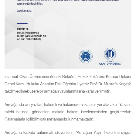
İstanbul Okan Üniversitesi önceki Rektörü, Hukuk Fakültesi Kurucu Dekanı,
Genel Kamu Hukuku Anabilim Dalı Öğretim Üyemiz Prof. Dr. Mustafa Koçak’a
takdim edilmek üzere bir armağan yayınlanmasına karar verilmiştir.
Armağanda anı yazıları, hakemli ve hakemsiz makaleler yer alacaktır. Yazarın
talebi halinde, gönderilen makale hakem incelemesinden geçirilecektir.
Çalışmalarla ilgili bilim dalı sınırlaması bulunmamaktadır.
Armağana katkıda bulunmak isteyenlerin, “Armağan Yayın İlkeleri”ne uygun