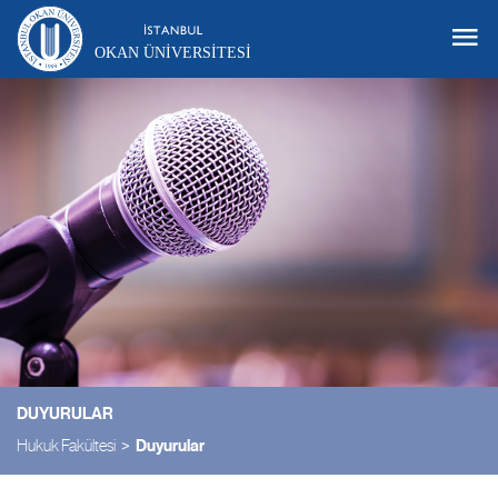
OKAN ÜNIVERSITESI
DUYURULAR
Hukuk Fakültesi
Duyurular