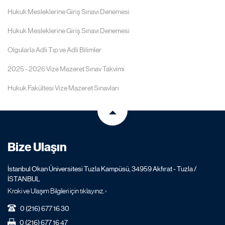
Hukuk Mesleklerine Giriş Sınavı Denemesi
Hukuk Mesleklerine Giriş Sınavı Denemesi
Olgularla Adli Tıp ve Adli Bilimler
2025 - 2026 Vize Mazeret Sınav Takvimi
Hukuk Fakültesi Vize Mazeret Sınavları
Bize Ulaşın
İstanbul Okan Üniversitesi Tuzla Kampüsü, 34959 Akfırat - Tuzla /
İSTANBUL
Kroki ve Ulaşım Bilgileri için tıklayınız. ›
0 (216) 677 16 30
0 (216) 677 16 47