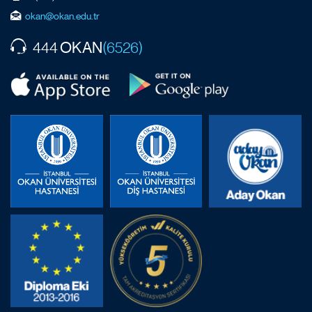
okan@okan.edu.tr
OKAN
444
(6526)