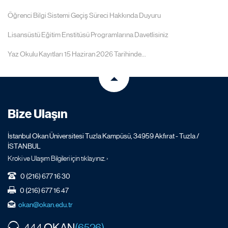
Öğrenci Bilgi Sistemi Geçiş Süreci Hakkında Duyuru
Lisansüstü Eğitim Enstitüsü Programlarına Davetlisiniz
Yaz Okulu Kayıtları 15 Haziran 2026 Tarihinde...
Bize Ulaşın
İstanbul Okan Üniversitesi Tuzla Kampüsü, 34959 Akfırat - Tuzla /
İSTANBUL
Kroki ve Ulaşım Bilgileri için tıklayınız. ›
0 (216) 677 16 30
0 (216) 677 16 47
okan@okan.edu.tr
OKAN
444
(6526)