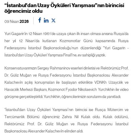
“İstanbul'dan Uzay Öyküleri Yarışması”nın birincisi
öğrencimiz oldu
09 Nisan
2026
Yuri Gagarin'in 12 Nisan 1961'de uzaya çıkan ilk insan olması anısına Rusya’da
her yıl 12 Nisan'da kutlanan Kozmonotlar Günü kapsamında Rusya
Federasyonu İstanbul Başkonsolosluğu’nun düzenlendiği "Yuri Gagarin -
İstanbul'dan Uzay Öyküleri Yarışması Finali"ne, ev sahipliği yaptık.
Konservatuvarımızın Sergey Rahmaninov eserleri dinletisi ve Rektörümüz Prof.
Dr. Güliz Muğan ve Rusya Federasyonu İstanbul Başkonsolosu Alexander
Kalachev’in açılış konuşmaları ile başlayan etkinlikte VDNKh Uzaycılık ve
Havacılık Merkezi Başkanı, Kozmonot Fyodor Nikolaevich Yurchikhin ile video
görüşme gerçekleştirildi. Yurchikhin, öğrencilerimizin sorularını da yanıtladı.
“İstanbul'dan Uzay Öyküleri Yarışması”nın birincisi ise Rusça Mütercim ve
Tercümanlık Bölümü öğrencimiz Zehra Nil Kulak oldu. Kulak ödülünü,
Rektörümüz Prof. Dr. Güliz Muğan ve Rusya Federasyonu İstanbul
Başkonsolosu Alexander Kalachev’in elinden aldı.