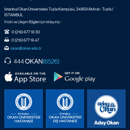
İstanbul Okan Üniversitesi Tuzla Kampüsü, 34959 Akfırat - Tuzla /
İSTANBUL
Kroki ve Ulaşım Bilgileri için tıklayınız. ›
0 (216) 677 16 30
0 (216) 677 16 47
okan@okan.edu.tr
OKAN
444
(6526)