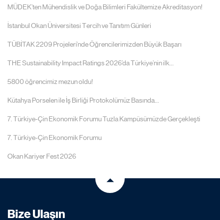
MÜDEK’ten Mühendislik ve Doğa Bilimleri Fakültemize Akreditasyon!
İstanbul Okan Üniversitesi Tercih ve Tanıtım Günleri
TÜBİTAK 2209 Projeleri’nde Öğrencilerimizden Büyük Başarı
THE Sustainability Impact Ratings 2026’da Türkiye’nin ilk...
5800 öğrencimiz mezun oldu!
Kütahya Porselen ile İş Birliği Protokolümüz Basında...
7. Türkiye-Çin Ekonomik Forumu Tuzla Kampüsümüzde Gerçekleşti
7. Türkiye-Çin Ekonomik Forumu
Okan Kariyer Fest 2026
Bize Ulaşın