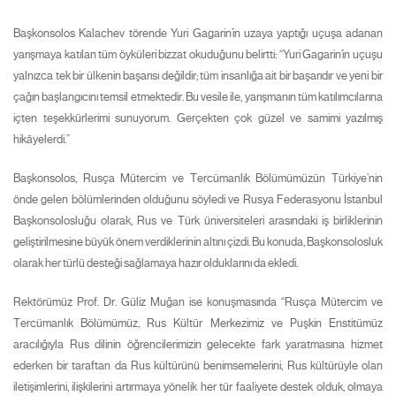
Başkonsolos Kalachev törende Yuri Gagarin’in uzaya yaptığı uçuşa adanan
yarışmaya katılan tüm öyküleri bizzat okuduğunu belirtti: “Yuri Gagarin’in uçuşu
yalnızca tek bir ülkenin başarısı değildir; tüm insanlığa ait bir başarıdır ve yeni bir
çağın başlangıcını temsil etmektedir. Bu vesile ile, yarışmanın tüm katılımcılarına
içten teşekkürlerimi sunuyorum. Gerçekten çok güzel ve samimi yazılmış
hikâyelerdi.”
Başkonsolos, Rusça Mütercim ve Tercümanlık Bölümümüzün Türkiye’nin
önde gelen bölümlerinden olduğunu söyledi ve Rusya Federasyonu İstanbul
Başkonsolosluğu olarak, Rus ve Türk üniversiteleri arasındaki iş birliklerinin
geliştirilmesine büyük önem verdiklerinin altını çizdi. Bu konuda, Başkonsolosluk
olarak her türlü desteği sağlamaya hazır olduklarını da ekledi.
Rektörümüz Prof. Dr. Güliz Muğan ise konuşmasında “Rusça Mütercim ve
Tercümanlık Bölümümüz, Rus Kültür Merkezimiz ve Puşkin Enstitümüz
aracılığıyla Rus dilinin öğrencilerimizin gelecekte fark yaratmasına hizmet
ederken bir taraftan da Rus kültürünü benimsemelerini, Rus kültürüyle olan
iletişimlerini, ilişkilerini artırmaya yönelik her tür faaliyete destek olduk, olmaya