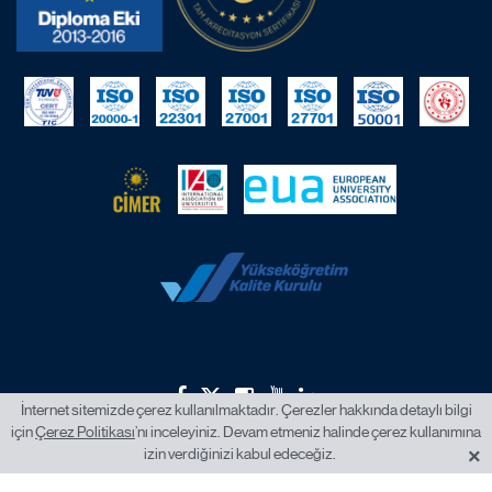
İnternet sitemizde çerez kullanılmaktadır. Çerezler hakkında detaylı bilgi
için
Çerez Politikası
’nı inceleyiniz. Devam etmeniz halinde çerez kullanımına
2026 © İstanbul Okan Üniversitesi.
×
izin verdiğinizi kabul edeceğiz.