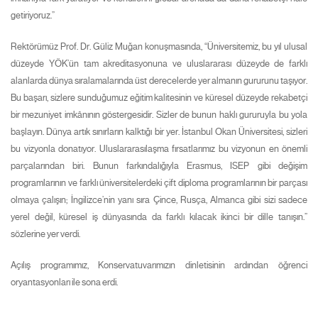
getiriyoruz.”
Rektörümüz Prof. Dr. Güliz Muğan konuşmasında, “Üniversitemiz, bu yıl ulusal
düzeyde YÖK’ün tam akreditasyonuna ve uluslararası düzeyde de farklı
alanlarda dünya sıralamalarında üst derecelerde yer almanın gururunu taşıyor.
Bu başarı, sizlere sunduğumuz eğitim kalitesinin ve küresel düzeyde rekabetçi
bir mezuniyet imkânının göstergesidir. Sizler de bunun haklı gururuyla bu yola
başlayın. Dünya artık sınırların kalktığı bir yer. İstanbul Okan Üniversitesi, sizleri
bu vizyonla donatıyor. Uluslararasılaşma fırsatlarımız bu vizyonun en önemli
parçalarından biri. Bunun farkındalığıyla Erasmus, ISEP gibi değişim
programlarının ve farklı üniversitelerdeki çift diploma programlarının bir parçası
olmaya çalışın; İngilizce’nin yanı sıra Çince, Rusça, Almanca gibi sizi sadece
yerel değil, küresel iş dünyasında da farklı kılacak ikinci bir dille tanışın.”
sözlerine yer verdi.
Açılış programımız, Konservatuvarımızın dinletisinin ardından öğrenci
oryantasyonları ile sona erdi.