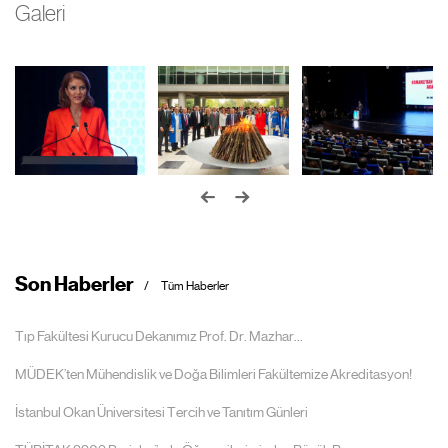
Galeri
Son Haberler
Tüm Haberler
Tıp Fakültesi Kurucu Dekanımız Prof. Dr. Mazhar...
MÜDEK’ten Mühendislik ve Doğa Bilimleri Fakültemize Akreditasyon!
İstanbul Okan Üniversitesi Tercih ve Tanıtım Günleri