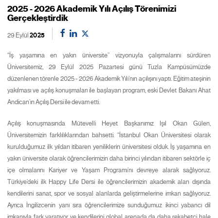
2025 - 2026 Akademik Yılı Açılış Törenimizi
Gerçekleştirdik
29 Eylül
2025
“İş yaşamına en yakın üniversite” vizyonuyla çalışmalarını sürdüren
Üniversitemiz, 29 Eylül 2025 Pazartesi günü Tuzla Kampüsümüzde
düzenlenen törenle 2025 - 2026 Akademik Yılı’nın açılışını yaptı. Eğitim ateşinin
yakılması ve açılış konuşmaları ile başlayan program, eski Devlet Bakanı Ahat
Andican’ın Açılış Dersi ile devam etti.
Açılış konuşmasında Mütevelli Heyet Başkanımız Işıl Okan Gülen,
Üniversitemizin farklılıklarından bahsetti. “İstanbul Okan Üniversitesi olarak
kurulduğumuz ilk yıldan itibaren yeniliklerin üniversitesi olduk. İş yaşamına en
yakın üniversite olarak öğrencilerimizin daha birinci yılından itibaren sektörle iç
içe olmalarını Kariyer ve Yaşam Programı’nı devreye alarak sağlıyoruz.
Türkiye’deki ilk Happy Life Dersi ile öğrencilerimizin akademik alan dışında
kendilerini sanat, spor ve sosyal alanlarda geliştirmelerine imkan sağlıyoruz.
Ayrıca İngilizcenin yanı sıra öğrencilerimize sunduğumuz ikinci yabancı dil
imkanıyla fark yaratıyor ve kendilerini global arenada da daha rekabetçi hale