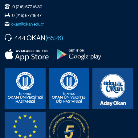
0 (216) 677 16 30
0 (216) 677 16 47
okan@okan.edu.tr
OKAN
444
(6526)