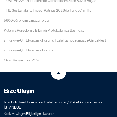
TÜBİTAK 2209 Projeleri’nde Öğrencilerimizden Büyük Başarı
THE Sustainability Impact Ratings 2026’da Türkiye’nin ilk...
5800 öğrencimiz mezun oldu!
Kütahya Porselen ile İş Birliği Protokolümüz Basında...
7. Türkiye-Çin Ekonomik Forumu Tuzla Kampüsümüzde Gerçekleşti
7. Türkiye-Çin Ekonomik Forumu
Okan Kariyer Fest 2026
Bize Ulaşın
İstanbul Okan Üniversitesi Tuzla Kampüsü, 34959 Akfırat - Tuzla /
İSTANBUL
Kroki ve Ulaşım Bilgileri için tıklayınız. ›