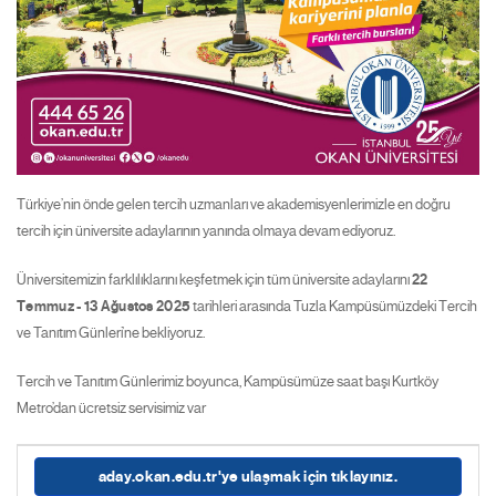
Türkiye’nin önde gelen tercih uzmanları ve akademisyenlerimizle en doğru
tercih için üniversite adaylarının yanında olmaya devam ediyoruz.
Üniversitemizin farklılıklarını keşfetmek için tüm üniversite adaylarını
22
Temmuz - 13 Ağustos 2025
tarihleri arasında Tuzla Kampüsümüzdeki Tercih
ve Tanıtım Günleri’ne bekliyoruz.
Tercih ve Tanıtım Günlerimiz boyunca, Kampüsümüze saat başı Kurtköy
Metro’dan ücretsiz servisimiz var
aday.okan.edu.tr'ye ulaşmak için tıklayınız.