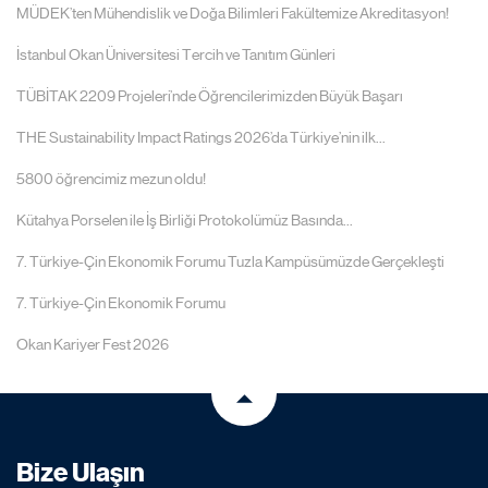
MÜDEK’ten Mühendislik ve Doğa Bilimleri Fakültemize Akreditasyon!
İstanbul Okan Üniversitesi Tercih ve Tanıtım Günleri
TÜBİTAK 2209 Projeleri’nde Öğrencilerimizden Büyük Başarı
THE Sustainability Impact Ratings 2026’da Türkiye’nin ilk...
5800 öğrencimiz mezun oldu!
Kütahya Porselen ile İş Birliği Protokolümüz Basında...
7. Türkiye-Çin Ekonomik Forumu Tuzla Kampüsümüzde Gerçekleşti
7. Türkiye-Çin Ekonomik Forumu
Okan Kariyer Fest 2026
Bize Ulaşın