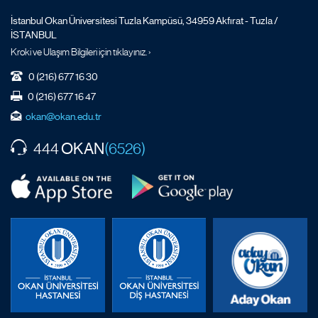
İstanbul Okan Üniversitesi Tuzla Kampüsü, 34959 Akfırat - Tuzla /
İSTANBUL
Kroki ve Ulaşım Bilgileri için tıklayınız. ›
0 (216) 677 16 30
0 (216) 677 16 47
okan@okan.edu.tr
OKAN
444
(6526)