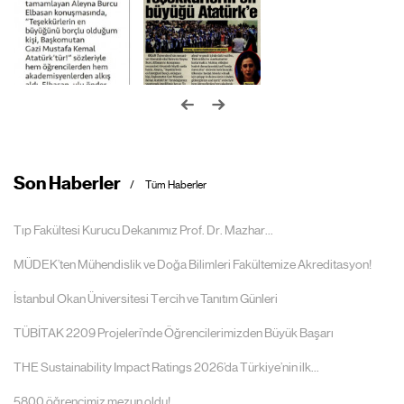
Son Haberler
Tüm Haberler
Tıp Fakültesi Kurucu Dekanımız Prof. Dr. Mazhar...
MÜDEK’ten Mühendislik ve Doğa Bilimleri Fakültemize Akreditasyon!
İstanbul Okan Üniversitesi Tercih ve Tanıtım Günleri
TÜBİTAK 2209 Projeleri’nde Öğrencilerimizden Büyük Başarı
THE Sustainability Impact Ratings 2026’da Türkiye’nin ilk...
5800 öğrencimiz mezun oldu!