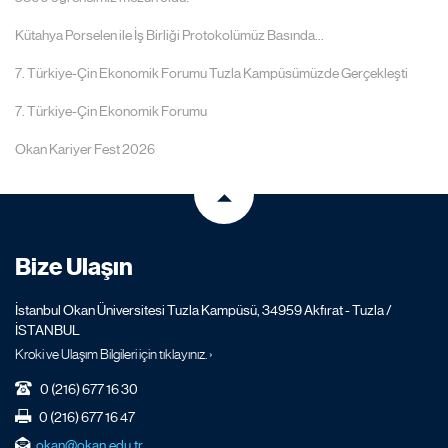
Kütahya Porselen ile İş Birliği Protokolümüz Basında...
7. Türkiye-Çin Ekonomik Forumu Tuzla Kampüsümüzde Gerçekleşti
7. Türkiye-Çin Ekonomik Forumu
Okan Kariyer Fest 2026
Bize Ulaşın
İstanbul Okan Üniversitesi Tuzla Kampüsü, 34959 Akfırat - Tuzla /
İSTANBUL
Kroki ve Ulaşım Bilgileri için tıklayınız. ›
0 (216) 677 16 30
0 (216) 677 16 47
okan@okan.edu.tr