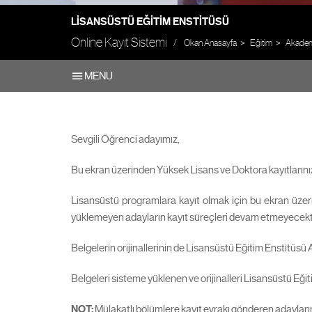
LISANSÜSTÜ EĞITIM ENSTITÜSÜ
Online Kayıt Sistemi
Okan Anasayfa
Eğitim
Akademi
MENU
Sevgili Öğrenci adayımız,
Bu ekran üzerinden Yüksek Lisans ve Doktora kayıtlarınızı 
Lisansüstü programlara kayıt olmak için bu ekran üzer
yüklemeyen adayların kayıt süreçleri devam etmeyecekt
Belgelerin orijinallerinin de Lisansüstü Eğitim Enstitüsü 
Belgeleri sisteme yüklenen ve orijinalleri Lisansüstü Eğ
NOT:
Mülakatlı bölümlere kayıt evrakı gönderen adayların 