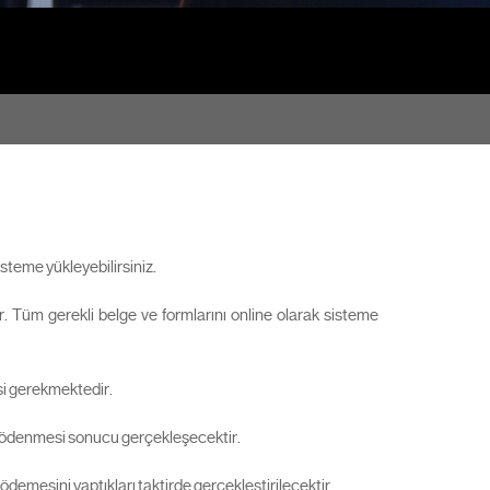
isteme yükleyebilirsiniz.
 Tüm gerekli belge ve formlarını online olarak sisteme
esi gerekmektedir.
nin ödenmesi sonucu gerçekleşecektir.
ödemesini yaptıkları taktirde gerçekleştirilecektir.