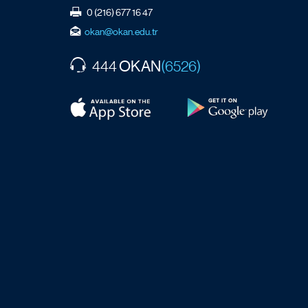
0 (216) 677 16 47
okan@okan.edu.tr
OKAN
444
(6526)