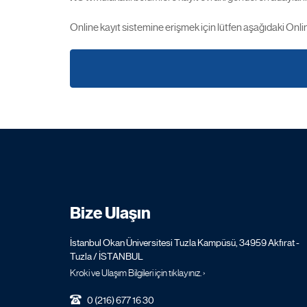
Online kayıt sistemine erişmek için lütfen aşağıdaki Onl
Bize Ulaşın
İstanbul Okan Üniversitesi Tuzla Kampüsü, 34959 Akfırat -
Tuzla / İSTANBUL
Kroki ve Ulaşım Bilgileri için tıklayınız. ›
0 (216) 677 16 30