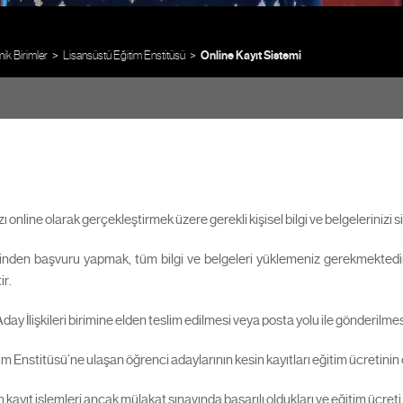
k Birimler
Lisansüstü Eğitim Enstitüsü
Online Kayıt Sistemi
online olarak gerçekleştirmek üzere gerekli kişisel bilgi ve belgelerinizi s
inden başvuru yapmak, tüm bilgi ve belgeleri yüklemeniz gerekmektedir.
ir.
Aday İlişkileri birimine elden teslim edilmesi veya posta yolu ile gönderilm
itim Enstitüsü’ne ulaşan öğrenci adaylarının kesin kayıtları eğitim ücreti
kayıt işlemleri ancak mülakat sınavında başarılı oldukları ve eğitim ücreti 