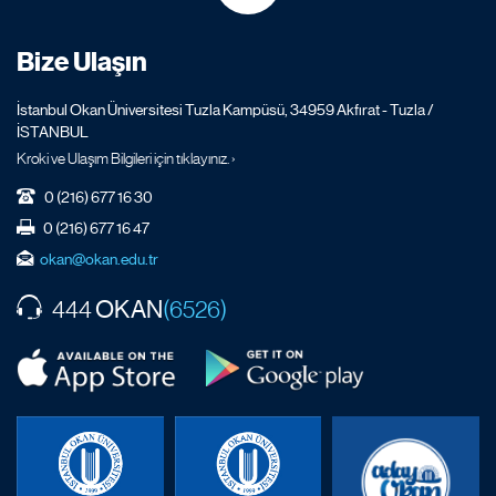
Bize Ulaşın
İstanbul Okan Üniversitesi Tuzla Kampüsü, 34959 Akfırat - Tuzla /
İSTANBUL
Kroki ve Ulaşım Bilgileri için tıklayınız. ›
0 (216) 677 16 30
0 (216) 677 16 47
okan@okan.edu.tr
OKAN
444
(6526)