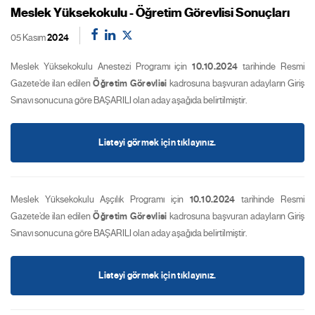
Meslek Yüksekokulu - Öğretim Görevlisi Sonuçları
05 Kasım
2024
Meslek Yüksekokulu Anestezi Programı için
10.10.2024
tarihinde Resmi
Gazete’de ilan edilen
Öğretim Görevlisi
kadrosuna başvuran adayların Giriş
Sınavı sonucuna göre BAŞARILI olan aday aşağıda belirtilmiştir.
Listeyi görmek için tıklayınız.
Meslek Yüksekokulu Aşçılık Programı için
10.10.2024
tarihinde Resmi
Gazete’de ilan edilen
Öğretim Görevlisi
kadrosuna başvuran adayların Giriş
Sınavı sonucuna göre BAŞARILI olan aday aşağıda belirtilmiştir.
Listeyi görmek için tıklayınız.