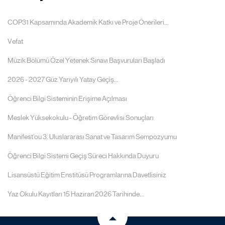
COP31 Kapsamında Akademik Katkı ve Proje Önerileri...
Vefat
Müzik Bölümü Özel Yetenek Sınavı Başvuruları Başladı
2026 - 2027 Güz Yarıyılı Yatay Geçiş...
Öğrenci Bilgi Sisteminin Erişime Açılması
Meslek Yüksekokulu - Öğretim Görevlisi Sonuçları
Manifest’ou 3. Uluslararası Sanat ve Tasarım Sempozyumu
Öğrenci Bilgi Sistemi Geçiş Süreci Hakkında Duyuru
Lisansüstü Eğitim Enstitüsü Programlarına Davetlisiniz
Yaz Okulu Kayıtları 15 Haziran 2026 Tarihinde...