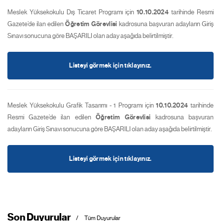
Meslek Yüksekokulu Dış Ticaret Programı için
10.10.2024
tarihinde Resmi
Gazete’de ilan edilen
Öğretim Görevlisi
kadrosuna başvuran adayların Giriş
Sınavı sonucuna göre BAŞARILI olan aday aşağıda belirtilmiştir.
Listeyi görmek için tıklayınız.
Meslek Yüksekokulu Grafik Tasarımı - 1 Programı için
10.10.2024
tarihinde
Resmi Gazete’de ilan edilen
Öğretim Görevlisi
kadrosuna başvuran
adayların Giriş Sınavı sonucuna göre BAŞARILI olan aday aşağıda belirtilmiştir.
Listeyi görmek için tıklayınız.
Son Duyurular
Tüm Duyurular