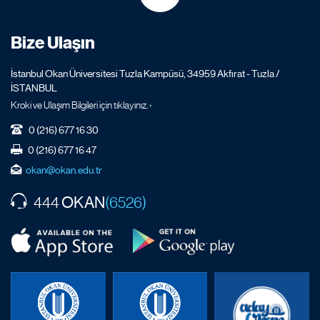
Bize Ulaşın
İstanbul Okan Üniversitesi Tuzla Kampüsü, 34959 Akfırat - Tuzla /
İSTANBUL
Kroki ve Ulaşım Bilgileri için tıklayınız. ›
0 (216) 677 16 30
0 (216) 677 16 47
okan@okan.edu.tr
OKAN
444
(6526)