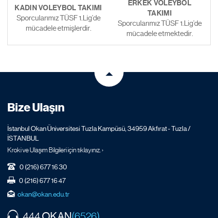
ERKEK VOLEYBOL
KADIN VOLEYBOL TAKIMI
TAKIMI
Sporcularımız TÜSF 1.Lig’de
Sporcularımız TÜSF 1.Lig’de
mücadele etmişlerdir.
mücadele etmektedir.
Bize Ulaşın
İstanbul Okan Üniversitesi Tuzla Kampüsü, 34959 Akfırat - Tuzla /
İSTANBUL
Kroki ve Ulaşım Bilgileri için tıklayınız. ›
0 (216) 677 16 30
0 (216) 677 16 47
okan@okan.edu.tr
OKAN
444
(6526)