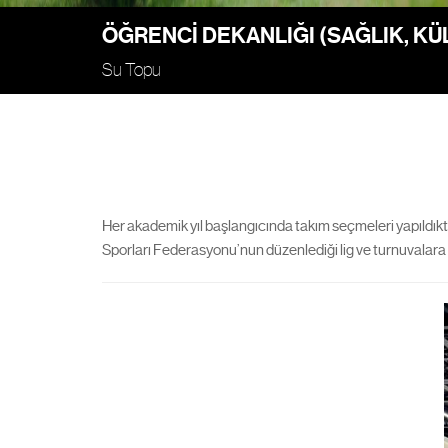
ÖĞRENCI DEKANLIĞI (SAĞLIK, K
Su Topu
Her akademik yıl başlangıcında takım seçmeleri yapıldıkt
Sporları Federasyonu’nun düzenlediği lig ve turnuvalara