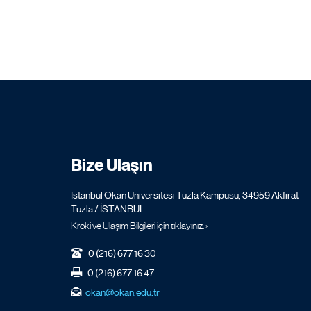
Bize Ulaşın
İstanbul Okan Üniversitesi Tuzla Kampüsü, 34959 Akfırat -
Tuzla / İSTANBUL
Kroki ve Ulaşım Bilgileri için tıklayınız. ›
0 (216) 677 16 30
0 (216) 677 16 47
okan@okan.edu.tr