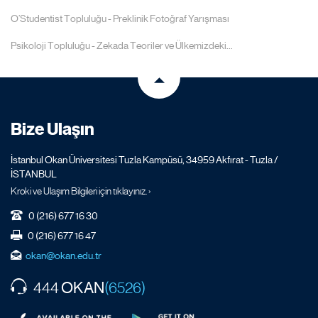
O’Studentist Topluluğu - Preklinik Fotoğraf Yarışması
Psikoloji Topluluğu - Zekada Teoriler ve Ülkemizdeki...
Bize Ulaşın
İstanbul Okan Üniversitesi Tuzla Kampüsü, 34959 Akfırat - Tuzla /
İSTANBUL
Kroki ve Ulaşım Bilgileri için tıklayınız. ›
0 (216) 677 16 30
0 (216) 677 16 47
okan@okan.edu.tr
OKAN
444
(6526)