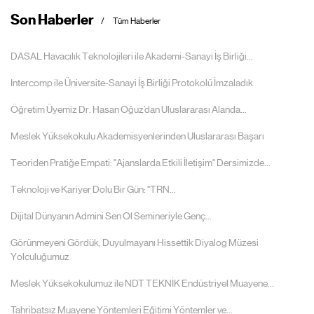
Son Haberler
Tüm Haberler
DASAL Havacılık Teknolojileri ile Akademi-Sanayi İş Birliği...
Intercomp ile Üniversite-Sanayi İş Birliği Protokolü İmzaladık
Öğretim Üyemiz Dr. Hasan Oğuz’dan Uluslararası Alanda...
Meslek Yüksekokulu Akademisyenlerinden Uluslararası Başarı
Teoriden Pratiğe Empati: "Ajanslarda Etkili İletişim" Dersimizde...
Teknoloji ve Kariyer Dolu Bir Gün: "TRN...
Dijital Dünyanın Admini Sen Ol Semineriyle Genç...
Görünmeyeni Gördük, Duyulmayanı Hissettik Diyalog Müzesi
Yolculuğumuz
Meslek Yüksekokulumuz ile NDT TEKNİK Endüstriyel Muayene...
Tahribatsız Muayene Yöntemleri Eğitimi Yöntemler ve...