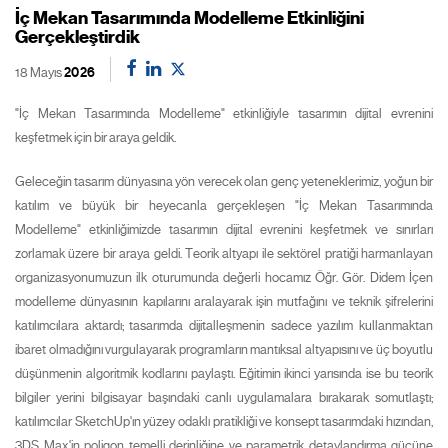
İç Mekan Tasarımında Modelleme Etkinliğini
Gerçekleştirdik
18 Mayıs
2026
"İç Mekan Tasarımında Modelleme" etkinliğiyle tasarımın dijital evrenini
keşfetmek için bir araya geldik.
Geleceğin tasarım dünyasına yön verecek olan genç yeteneklerimiz, yoğun bir
katılım ve büyük bir heyecanla gerçekleşen "İç Mekan Tasarımında
Modelleme" etkinliğimizde tasarımın dijital evrenini keşfetmek ve sınırları
zorlamak üzere bir araya geldi. Teorik altyapı ile sektörel pratiği harmanlayan
organizasyonumuzun ilk oturumunda değerli hocamız Öğr. Gör. Didem İçen
modelleme dünyasının kapılarını aralayarak işin mutfağını ve teknik şifrelerini
katılımcılara aktardı; tasarımda dijitalleşmenin sadece yazılım kullanmaktan
ibaret olmadığını vurgulayarak programların mantıksal altyapısını ve üç boyutlu
düşünmenin algoritmik kodlarını paylaştı. Eğitimin ikinci yarısında ise bu teorik
bilgiler yerini bilgisayar başındaki canlı uygulamalara bırakarak somutlaştı;
katılımcılar SketchUp'ın yüzey odaklı pratikliği ve konsept tasarımdaki hızından,
3DS Max'in poligon temelli derinliğine ve parametrik detaylandırma gücüne