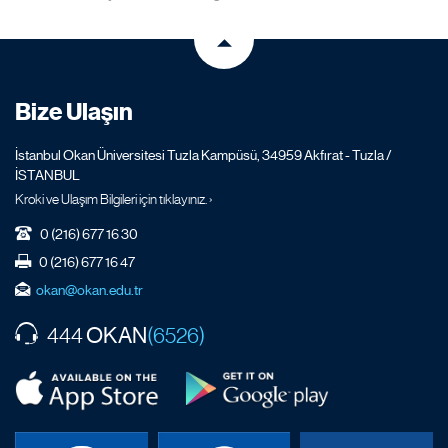
Bize Ulaşın
İstanbul Okan Üniversitesi Tuzla Kampüsü, 34959 Akfırat - Tuzla /
İSTANBUL
Kroki ve Ulaşım Bilgileri için tıklayınız. ›
0 (216) 677 16 30
0 (216) 677 16 47
okan@okan.edu.tr
OKAN
444
(6526)