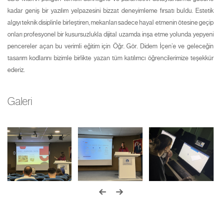
kadar geniş bir yazılım yelpazesini bizzat deneyimleme fırsatı buldu. Estetik
algıyı teknik disiplinle birleştiren, mekanları sadece hayal etmenin ötesine geçip
onları profesyonel bir kusursuzlukla dijital uzamda inşa etme yolunda yepyeni
pencereler açan bu verimli eğitim için Öğr. Gör. Didem İçen’e ve geleceğin
tasarım kodlarını bizimle birlikte yazan tüm katılımcı öğrencilerimize teşekkür
ederiz.
Galeri