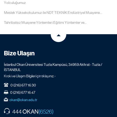
Yolculuğumuz
Meslek Yüksekokulumuz ile NDT TEKNİK Endüstriyel Muayene...
Tahribatsız Muayene Yöntemleri Eğitimi Yöntemler ve...
Bize Ulaşın
İstanbul Okan Üniversitesi Tuzla Kampüsü, 34959 Akfırat - Tuzla /
İSTANBUL
Kroki ve Ulaşım Bilgileri için tıklayınız. ›
0 (216) 677 16 30
0 (216) 677 16 47
okan@okan.edu.tr
OKAN
444
(6526)