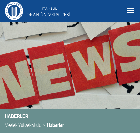
OKAN ÜNIVERSITESI
HABERLER
Meslek Yüksekokulu
Haberler