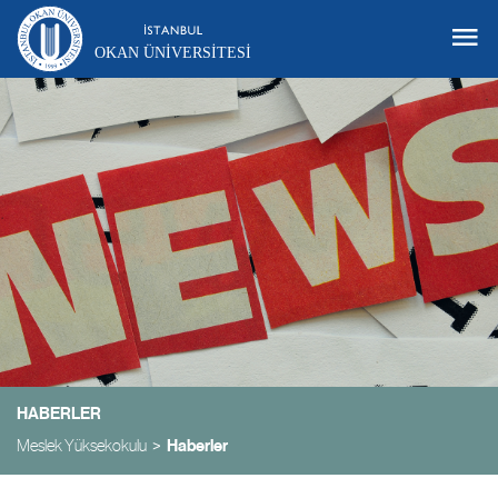
OKAN ÜNIVERSITESI
HABERLER
Meslek Yüksekokulu
Haberler