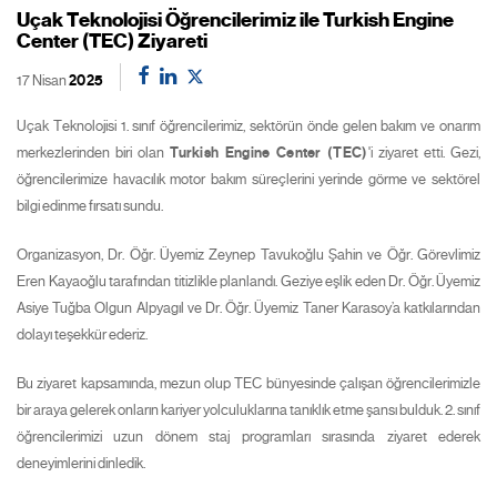
Uçak Teknolojisi Öğrencilerimiz ile Turkish Engine
Center (TEC) Ziyareti
17 Nisan
2025
Uçak Teknolojisi 1. sınıf öğrencilerimiz, sektörün önde gelen bakım ve onarım
merkezlerinden biri olan
Turkish Engine Center (TEC)
'i ziyaret etti. Gezi,
öğrencilerimize havacılık motor bakım süreçlerini yerinde görme ve sektörel
bilgi edinme fırsatı sundu.
Organizasyon, Dr. Öğr. Üyemiz Zeynep Tavukoğlu Şahin ve Öğr. Görevlimiz
Eren Kayaoğlu tarafından titizlikle planlandı. Geziye eşlik eden Dr. Öğr. Üyemiz
Asiye Tuğba Olgun Alpyagıl ve Dr. Öğr. Üyemiz Taner Karasoy’a katkılarından
dolayı teşekkür ederiz.
Bu ziyaret kapsamında, mezun olup TEC bünyesinde çalışan öğrencilerimizle
bir araya gelerek onların kariyer yolculuklarına tanıklık etme şansı bulduk. 2. sınıf
öğrencilerimizi uzun dönem staj programları sırasında ziyaret ederek
deneyimlerini dinledik.