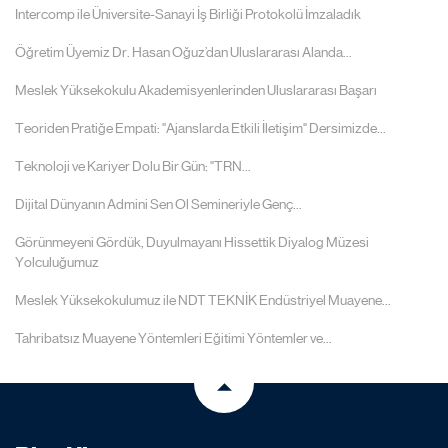
Intercomp ile Üniversite-Sanayi İş Birliği Protokolü İmzaladık
Öğretim Üyemiz Dr. Hasan Oğuz’dan Uluslararası Alanda...
Meslek Yüksekokulu Akademisyenlerinden Uluslararası Başarı
Teoriden Pratiğe Empati: "Ajanslarda Etkili İletişim" Dersimizde...
Teknoloji ve Kariyer Dolu Bir Gün: "TRN...
Dijital Dünyanın Admini Sen Ol Semineriyle Genç...
Görünmeyeni Gördük, Duyulmayanı Hissettik Diyalog Müzesi
Yolculuğumuz
Meslek Yüksekokulumuz ile NDT TEKNİK Endüstriyel Muayene...
Tahribatsız Muayene Yöntemleri Eğitimi Yöntemler ve...