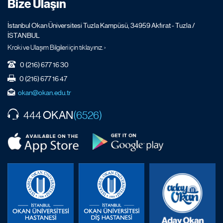
Bize Ulaşın
İstanbul Okan Üniversitesi Tuzla Kampüsü, 34959 Akfırat - Tuzla /
İSTANBUL
Kroki ve Ulaşım Bilgileri için tıklayınız. ›
0 (216) 677 16 30
0 (216) 677 16 47
okan@okan.edu.tr
OKAN
444
(6526)