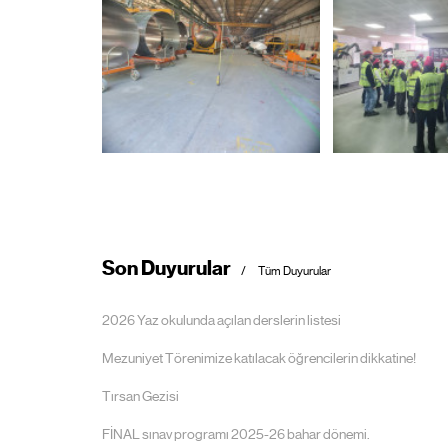
Son Duyurular
Tüm Duyurular
2026 Yaz okulunda açılan derslerin listesi
Mezuniyet Törenimize katılacak öğrencilerin dikkatine!
Tırsan Gezisi
FİNAL sınav programı 2025-26 bahar dönemi.