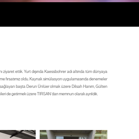
ı ziyaret ettik. Yurt dışında Kaessbohrer adı altında tüm dünyaya
 gezme fırsatımız oldu. Kaynak simülasyon uygulamasında denemeler
ak sağlayan başta Derun Ünlüer olmak üzere Dilsah Hanım, Gülten
cileri de getirmek üzere TIRSAN ‘dan memnun olarak ayrıldık.