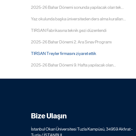
2025-26 Bahar Dönemi sonunda yapılacak olan tek...
Yaz okulunda başka üniversiteden ders alma kuralları...
TIRSAN Fabrikasına teknik gezi düzenlendi
2025-26 Bahar Dönemi 2. Ara Sınav Programı
TIRSAN Treyler firmasını ziyaret ettik
2025-26 Bahar Dönemi 9. Hafta yapılacak olan...
Bize Ulaşın
İstanbul Okan Üniversitesi Tuzla Kampüsü, 34959 Akfırat -
Tuzla / İSTANBUL