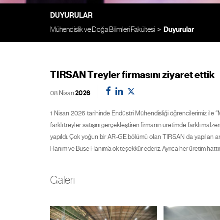
DUYURULAR
Mühendislik ve Doğa Bilimleri Fakültesi
Duyurular
TIRSAN Treyler firmasını ziyaret ettik
08 Nisan
2026
1 Nisan 2026 tarihinde Endüstri Mühendisliği öğrencilerimiz ile 
farklı treyler satışını gerçekleştiren firmanın üretimde farklı 
yapıldı. Çok yoğun bir AR-GE bölümü olan TIRSAN da yapılan ara
Hanım ve Buse Hanım’a ok teşekkür ederiz. Ayrıca her üretim hattı
Galeri