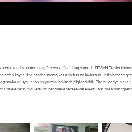
‘’Materials and Manufacturing Processes’’ dersi kapsamında TIRSAN Treyler firmasın
malzemelerden, kaynak imalatından, montaj ve tst parkuruna kadar tüm üretim hatlarını
ştırmalar ve uygulanan programlar hakkında bilgilendirildik. Bize bu geziye olan
nda bizlere detay bilgi veren mühendislere de teşekkür ederiz. Farklı dallardan öğren