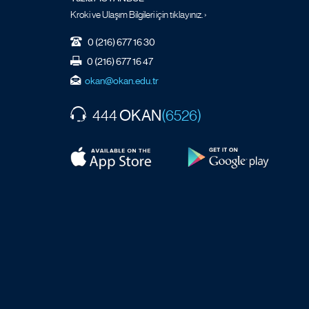
Kroki ve Ulaşım Bilgileri için tıklayınız. ›
0 (216) 677 16 30
0 (216) 677 16 47
okan@okan.edu.tr
OKAN
444
(6526)