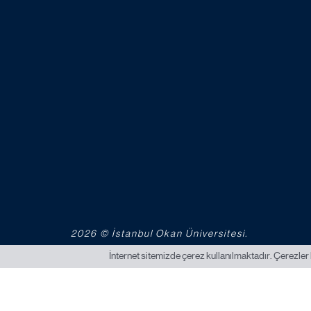
2026 © İstanbul Okan Üniversitesi.
İnternet sitemizde çerez kullanılmaktadır. Çerezler 