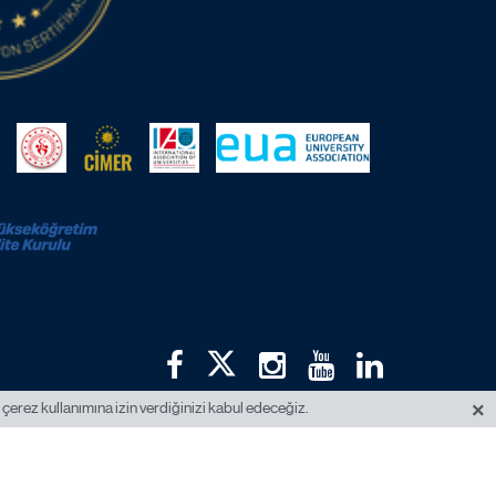
×
 çerez kullanımına izin verdiğinizi kabul edeceğiz.