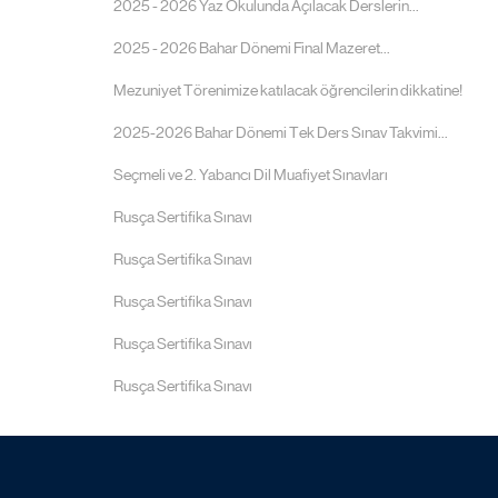
2025 - 2026 Yaz Okulunda Açılacak Derslerin...
2025 - 2026 Bahar Dönemi Final Mazeret...
Mezuniyet Törenimize katılacak öğrencilerin dikkatine!
2025-2026 Bahar Dönemi Tek Ders Sınav Takvimi...
Seçmeli ve 2. Yabancı Dil Muafiyet Sınavları
Rusça Sertifika Sınavı
Rusça Sertifika Sınavı
Rusça Sertifika Sınavı
Rusça Sertifika Sınavı
Rusça Sertifika Sınavı