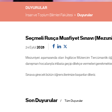
DUYURULAR
İnsan ve Toplum Bilimleri Fakültesi
Duyurular
Seçmeli Rusça Muafiyet Sınavı (Mezuni
24 Eylül
2025
Mezuniyet aşamasında olan İngilizce Mütercim Tercümanlık öğren
danışman hocalarıyla irtibata geçip dilekçe vermeleri gerekmekted
Sınava girecek bütün öğrencilerimize başarılar dileriz.
Son Duyurular
Tüm Duyurular