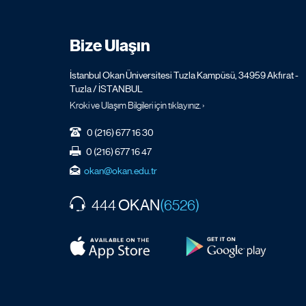
Bize Ulaşın
İstanbul Okan Üniversitesi Tuzla Kampüsü, 34959 Akfırat -
Tuzla / İSTANBUL
Kroki ve Ulaşım Bilgileri için tıklayınız. ›
0 (216) 677 16 30
0 (216) 677 16 47
okan@okan.edu.tr
OKAN
444
(6526)