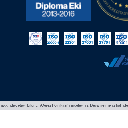
hakkında detaylı bilgi için
Çerez Politikası
’nı inceleyiniz. Devam etmeniz halinde