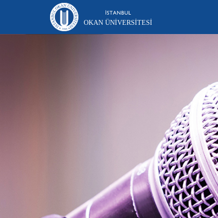
OKAN ÜNIVERSITESI