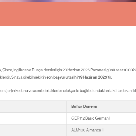
ince, İngilizce ve Rusça dersleri için 23 Haziran 2025 Pazartesi günü saat 10:00’da 
klerdir. Sınava girebilmek için
son başvuru tarihi 19 Haziran 2025
’tir.
(ler)in kodunu ve adını belirttikleri bir dilekçe ile bağlı bulundukları fakülte dekanl
Bahar Dönemi
GER112 Basic German I
ALM106 Almanca II