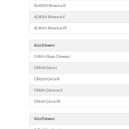
ALM205 Almanca III
ALM301 Almanca V
ALM401 Almanca VII
Güz Dönemi
CHN111 Basic Chinese I
CIN105 Çince I
CIN205 Çince III
CIN301 Çince se V
CIN401 Çince VII
Güz Dönemi