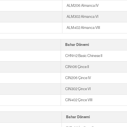
ALM206 Almanca IV
ALM302 Almanca VI
ALM402 Almanca VIII
Bahar Dönemi
CHN112 Basic Chinese II
CIN106 Çince II
CIN206 Çince IV
CIN302 Çince VI
CIN402 Çince VIII
Bahar Dönemi