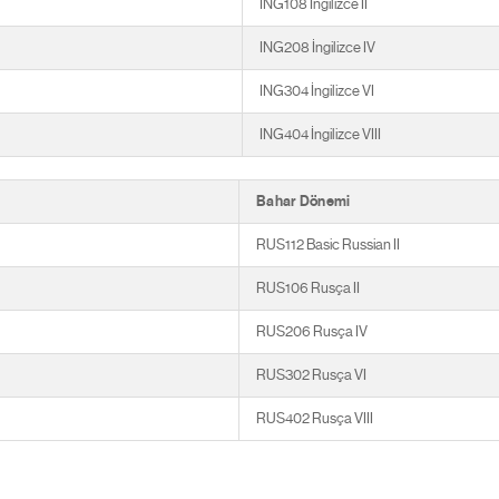
ING108 İngilizce II
ING208 İngilizce IV
ING304 İngilizce VI
ING404 İngilizce VIII
Bahar Dönemi
RUS112 Basic Russian II
RUS106 Rusça II
RUS206 Rusça IV
RUS302 Rusça VI
RUS402 Rusça VIII