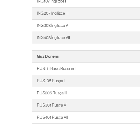
ING107 İngilizce I
ING207 İngilizce III
ING303 İngilizce V
ING403 İngilizce VII
Güz Dönemi
RUS111 Basic Russian I
RUS105 Rusça I
RUS205 Rusça III
RUS301 Rusça V
RUS401 Rusça VII