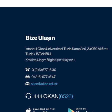
Bize Ulaşın
İstanbul Okan Üniversitesi Tuzla Kampüsü, 34959 Akfırat -
Tuzla / İSTANBUL
Kroki ve Ulaşım Bilgileri için tıklayınız. ›
0 (216) 677 16 30
0 (216) 677 16 47
okan@okan.edu.tr
OKAN
444
(6526)