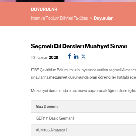
DUYURULAR
İnsan ve Toplum Bilimleri Fakültesi
Duyurular
Seçmeli Dil Dersleri Muafiyet Sınavı
10 Haziran
2025
İTBF Çeviribilim Bölümümüz bünyesinde verilen seçmeli Almanca, Ç
sınavlarına
mezuniyet durumunda olan öğrenciler
katılabilece
Mezuniyet durumunda olup sınava başvuracak öğrencilerin ilgili ders
Güz Dönemi
GER111 Basic German I
ALM105 Almanca I