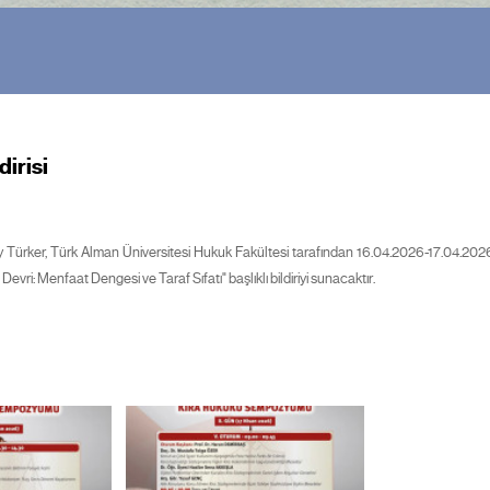
irisi
y Türker, Türk Alman Üniversitesi Hukuk Fakültesi tarafından 16.04.2026-17.04.2
vri: Menfaat Dengesi ve Taraf Sıfatı" başlıklı bildiriyi sunacaktır.