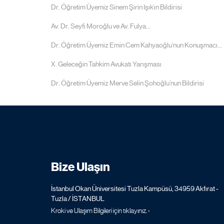
Dr. Öğretim Üyemiz Sinem Şirin Işık’ın Bildirisi
Av. Dr. Seyfi Moroğlu ve Av. Fulya...
Dr. Öğretim Üyemiz Emin Cem Kahyaoğlu’nun Konuşmacı...
X. Geleceğin Tahkim Avukatı Yarışması
Dr. Öğretim Üyemiz Merve Selin Şohoğlu’nun Bildirisi
Bize Ulaşın
İstanbul Okan Üniversitesi Tuzla Kampüsü, 34959 Akfırat -
Tuzla / İSTANBUL
Kroki ve Ulaşım Bilgileri için tıklayınız. ›