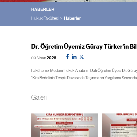
HABERLER
Hukuk Fakültesi
Haberler
Dr. Öğretim Üyemiz Güray Türker’in Bild
09 Nisan
2026
Fakültemiz Medeni Hukuk Anabilim Dalı Öğretim Üyesi Dr. Güra
"Kira Bedelinin Tespiti Davasında Taşınmazın Yargılama Sırasında De
Galeri