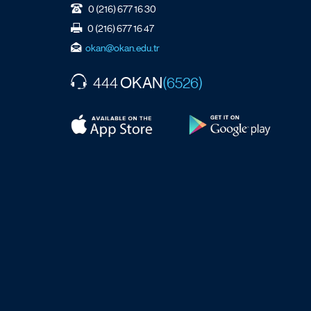
0 (216) 677 16 30
0 (216) 677 16 47
okan@okan.edu.tr
OKAN
444
(6526)