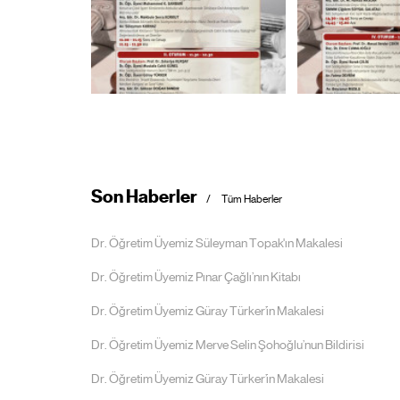
Son Haberler
Tüm Haberler
Dr. Öğretim Üyemiz Süleyman Topak'ın Makalesi
Dr. Öğretim Üyemiz Pınar Çağlı’nın Kitabı
Dr. Öğretim Üyemiz Güray Türker’in Makalesi
Dr. Öğretim Üyemiz Merve Selin Şohoğlu’nun Bildirisi
Dr. Öğretim Üyemiz Güray Türker’in Makalesi