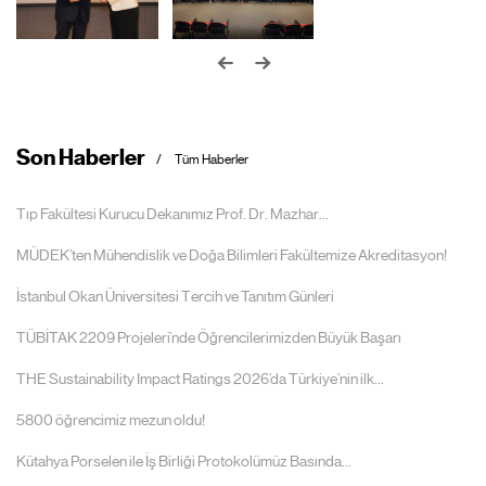
Son Haberler
Tüm Haberler
Tıp Fakültesi Kurucu Dekanımız Prof. Dr. Mazhar...
MÜDEK’ten Mühendislik ve Doğa Bilimleri Fakültemize Akreditasyon!
İstanbul Okan Üniversitesi Tercih ve Tanıtım Günleri
TÜBİTAK 2209 Projeleri’nde Öğrencilerimizden Büyük Başarı
THE Sustainability Impact Ratings 2026’da Türkiye’nin ilk...
5800 öğrencimiz mezun oldu!
Kütahya Porselen ile İş Birliği Protokolümüz Basında...