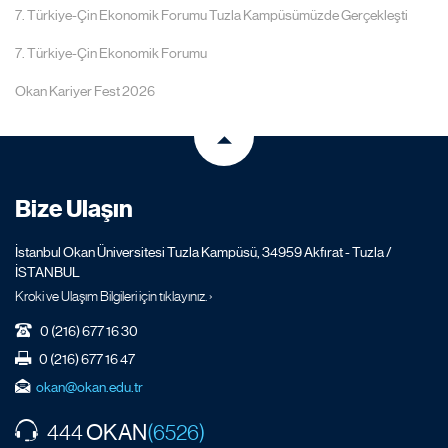
7. Türkiye-Çin Ekonomik Forumu Tuzla Kampüsümüzde Gerçekleşti
7. Türkiye-Çin Ekonomik Forumu
Okan Kariyer Fest 2026
Bize Ulaşın
İstanbul Okan Üniversitesi Tuzla Kampüsü, 34959 Akfırat - Tuzla /
İSTANBUL
Kroki ve Ulaşım Bilgileri için tıklayınız. ›
0 (216) 677 16 30
0 (216) 677 16 47
okan@okan.edu.tr
OKAN
444
(6526)