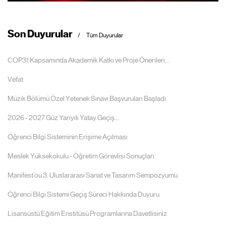
Son Duyurular
Tüm Duyurular
COP31 Kapsamında Akademik Katkı ve Proje Önerileri...
Vefat
Müzik Bölümü Özel Yetenek Sınavı Başvuruları Başladı
2026 - 2027 Güz Yarıyılı Yatay Geçiş...
Öğrenci Bilgi Sisteminin Erişime Açılması
Meslek Yüksekokulu - Öğretim Görevlisi Sonuçları
Manifest’ou 3. Uluslararası Sanat ve Tasarım Sempozyumu
Öğrenci Bilgi Sistemi Geçiş Süreci Hakkında Duyuru
Lisansüstü Eğitim Enstitüsü Programlarına Davetlisiniz