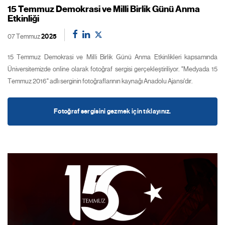
15 Temmuz Demokrasi ve Milli Birlik Günü Anma
Etkinliği
07 Temmuz
2025
15 Temmuz Demokrasi ve Milli Birlik Günü Anma Etkinlikleri kapsamında
Üniversitemizde online olarak fotoğraf sergisi gerçekleştiriliyor. "Medyada 15
Temmuz 2016" adlı serginin fotoğraflarının kaynağı Anadolu Ajansı'dır.
Fotoğraf sergisini gezmek için tıklayınız.