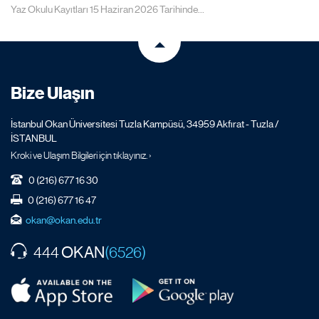
Yaz Okulu Kayıtları 15 Haziran 2026 Tarihinde...
Bize Ulaşın
İstanbul Okan Üniversitesi Tuzla Kampüsü, 34959 Akfırat - Tuzla /
İSTANBUL
Kroki ve Ulaşım Bilgileri için tıklayınız. ›
0 (216) 677 16 30
0 (216) 677 16 47
okan@okan.edu.tr
OKAN
444
(6526)