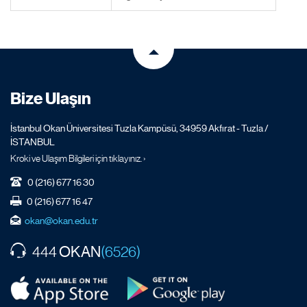
Bize Ulaşın
İstanbul Okan Üniversitesi Tuzla Kampüsü, 34959 Akfırat - Tuzla /
İSTANBUL
Kroki ve Ulaşım Bilgileri için tıklayınız. ›
0 (216) 677 16 30
0 (216) 677 16 47
okan@okan.edu.tr
OKAN
444
(6526)