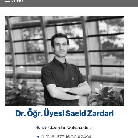
MENU
Dr. Öğr. Üyesi Saeid Zardari
e.
t.
0 (216) 677 16 30 #2494